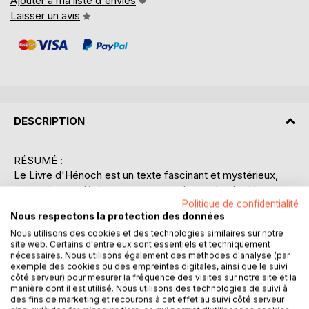
Ajouter à ma liste d'envies
Laisser un avis
DESCRIPTION
RÉSUMÉ :
Le Livre d'Hénoch est un texte fascinant et mystérieux,
souvent considéré comme apocryphe par les traditions
religieuses occidentales, mais qui a suscité un intérêt
Politique de confidentialité
Nous respectons la protection des données
considérable parmi les érudits et les passionnés
d'ésotérisme. Attribué à Hénoch, arrière-grand-père de
Nous utilisons des cookies et des technologies similaires sur notre
site web. Certains d'entre eux sont essentiels et techniquement
Noé, ce livre se présente comme une collection de visions
nécessaires. Nous utilisons également des méthodes d'analyse (par
et de révélations divines. Il explore des thèmes tels que la
exemple des cookies ou des empreintes digitales, ainsi que le suivi
chute des anges, les visions du paradis et de l'enfer, ainsi
côté serveur) pour mesurer la fréquence des visites sur notre site et la
manière dont il est utilisé. Nous utilisons des technologies de suivi à
que des prophéties concernant le jugement dernier. Le
des fins de marketing et recourons à cet effet au suivi côté serveur
texte est divisé en plusieurs sections, chacune offrant un