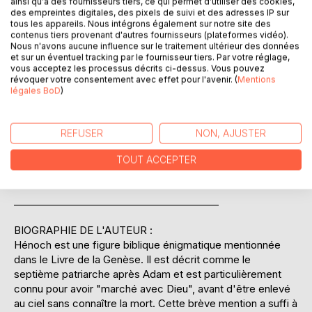
ainsi qu'à des fournisseurs tiers, ce qui permet d'utiliser des cookies,
aperçu unique des croyances et des préoccupations
des empreintes digitales, des pixels de suivi et des adresses IP sur
tous les appareils. Nous intégrons également sur notre site des
spirituelles de l'époque. Le Livre d'Hénoch se distingue
contenus tiers provenant d'autres fournisseurs (plateformes vidéo).
par sa richesse narrative et sa capacité à captiver
Nous n'avons aucune influence sur le traitement ultérieur des données
l'imagination du lecteur avec des descriptions détaillées et
et sur un éventuel tracking par le fournisseur tiers. Par votre réglage,
évocatrices de mondes célestes et infernaux. Bien que
vous acceptez les processus décrits ci-dessus. Vous pouvez
révoquer votre consentement avec effet pour l'avenir. (
Mentions
non canonique pour la plupart des traditions chrétiennes, il
légales BoD
)
a influencé de nombreux écrits religieux et philosophiques.
Sa redécouverte au XIXe siècle a ravivé l'intérêt pour ses
enseignements ésotériques et apocalyptiques, faisant de
REFUSER
NON, AJUSTER
ce livre une oeuvre incontournable pour quiconque
s'intéresse aux mystères de l'Ancien Testament et aux
TOUT ACCEPTER
textes sacrés oubliés.
__________________________________________
BIOGRAPHIE DE L'AUTEUR :
Hénoch est une figure biblique énigmatique mentionnée
dans le Livre de la Genèse. Il est décrit comme le
septième patriarche après Adam et est particulièrement
connu pour avoir "marché avec Dieu", avant d'être enlevé
au ciel sans connaître la mort. Cette brève mention a suffi à