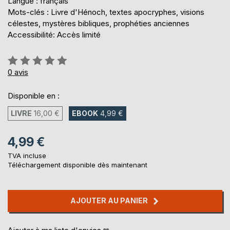
Langue : français
Mots-clés : Livre d'Hénoch, textes apocryphes, visions
célestes, mystères bibliques, prophéties anciennes
Accessibilité: Accès limité
Évaluation:
0%
0
avis
Disponible en :
LIVRE
16,00 €
EBOOK
4,99 €
4,99 €
TVA incluse
Téléchargement disponible dès maintenant
AJOUTER AU PANIER