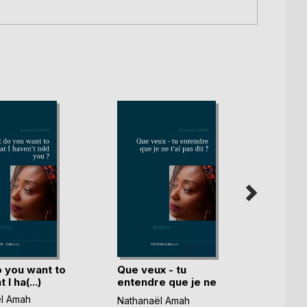
 you want to
Que veux - tu
THE 
 I ha(...)
entendre que je ne
BOOK
t(...)
l Amah
Nathan
Nathanaël Amah