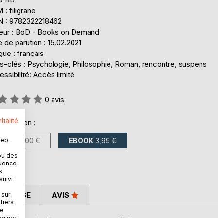
: filigrane
N : 9782322218462
teur : BoD - Books on Demand
 de parution : 15.02.2021
ue : français
s-clés : Psychologie, Philosophie, Roman, rencontre, suspens
ssibilité: Accès limité
uation:
0
avis
tialité
onible en :
LIVRE
8,00 €
EBOOK
3,99 €
web.
ou des
quence
s
suivi
 PRESSE
AVIS
 sur
tiers
ne
ng par