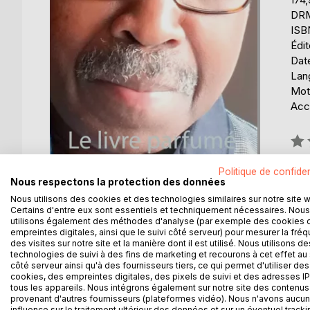
DRM 
ISB
Édi
Date
Lang
Mot
Acce
Éval
0%
Politique de confiden
Disp
Nous respectons la protection des données
Nous utilisons des cookies et des technologies similaires sur notre site 
Certains d'entre eux sont essentiels et techniquement nécessaires. Nous
utilisons également des méthodes d'analyse (par exemple des cookies 
empreintes digitales, ainsi que le suivi côté serveur) pour mesurer la fré
des visites sur notre site et la manière dont il est utilisé. Nous utilisons de
technologies de suivi à des fins de marketing et recourons à cet effet au 
côté serveur ainsi qu'à des fournisseurs tiers, ce qui permet d'utiliser des
DESCRIPTION
AUTEUR(S)
CRITIQUES
cookies, des empreintes digitales, des pixels de suivi et des adresses IP
tous les appareils. Nous intégrons également sur notre site des contenus 
provenant d'autres fournisseurs (plateformes vidéo). Nous n'avons aucu
influence sur le traitement ultérieur des données et sur un éventuel tracki