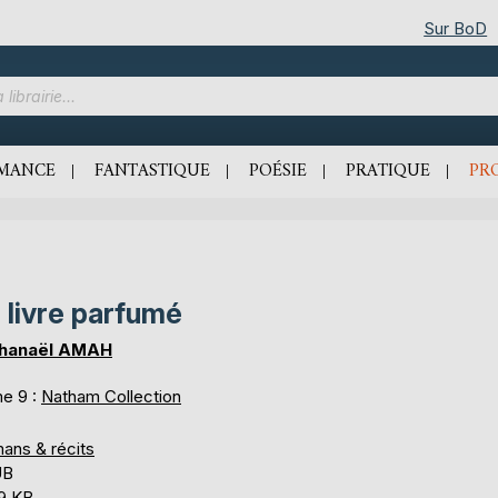
Sur BoD
MANCE
FANTASTIQUE
POÉSIE
PRATIQUE
PR
 livre parfumé
hanaël AMAH
e 9 :
Natham Collection
ans & récits
UB
,9 KB