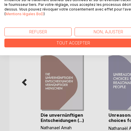
Oser, c'est franchir une frontière que l'on s'inter
le fournisseur tiers. Par votre réglage, vous acceptez les processus décri
dessus. Vous pouvez révoquer votre consentement avec effet pour l'aven
(
Mentions légales BoD
)
D’AUTRES TITRES À D
REFUSER
NON, AJUSTER
TOUT ACCEPTER
Die unvernünftigen
Unreason
Entscheidungen (...)
choices f
ah
reasonabl(
Nathanael Amah
Nathanaël 
k