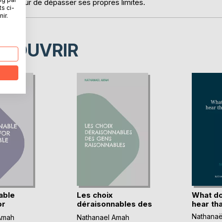
dit, de peur de dépasser ses propres limites.
ts ci-
ir.
ÉCOUVRIR
able
Les choix
What do
or
déraisonnables des
hear that
...)
gens (...)
Nathanaë
Amah
Nathanael Amah