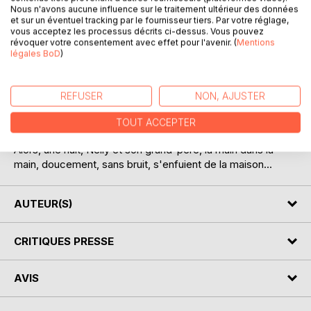
DESCRIPTION
Nous n'avons aucune influence sur le traitement ultérieur des données
et sur un éventuel tracking par le fournisseur tiers. Par votre réglage,
vous acceptez les processus décrits ci-dessus. Vous pouvez
révoquer votre consentement avec effet pour l'avenir. (
Mentions
Un soir, un vieux Londonien s'entend prier par une jolie
légales BoD
)
petite fille de lui indiquer le chemin d'une rue située loin,
très loin... II y conduit l'enfant et fait ainsi la connaissance
du grand-père de Nelly, propriétaire d'un magasin
REFUSER
NON, AJUSTER
d'antiquités. Ce vieillard, qui a aussi un garnement de petit-
fils, entretient d'étranges relations avec un nain odieux;
TOUT ACCEPTER
celui-ci, perfidement, le dépossède de son magasin...
Alors, une nuit, Nelly et son grand-père, la main dans la
main, doucement, sans bruit, s'enfuient de la maison...
AUTEUR(S)
CRITIQUES PRESSE
AVIS