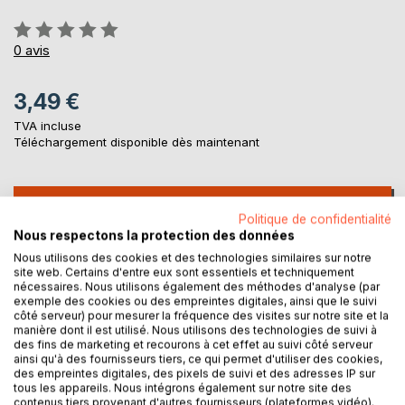
Évaluation:
0%
0
avis
3,49 €
TVA incluse
Téléchargement disponible dès maintenant
AJOUTER AU PANIER
Politique de confidentialité
Nous respectons la protection des données
Ajouter à ma liste d'envies
Nous utilisons des cookies et des technologies similaires sur notre
site web. Certains d'entre eux sont essentiels et techniquement
Laisser un avis
nécessaires. Nous utilisons également des méthodes d'analyse (par
exemple des cookies ou des empreintes digitales, ainsi que le suivi
côté serveur) pour mesurer la fréquence des visites sur notre site et la
manière dont il est utilisé. Nous utilisons des technologies de suivi à
des fins de marketing et recourons à cet effet au suivi côté serveur
ainsi qu'à des fournisseurs tiers, ce qui permet d'utiliser des cookies,
des empreintes digitales, des pixels de suivi et des adresses IP sur
tous les appareils. Nous intégrons également sur notre site des
contenus tiers provenant d'autres fournisseurs (plateformes vidéo).