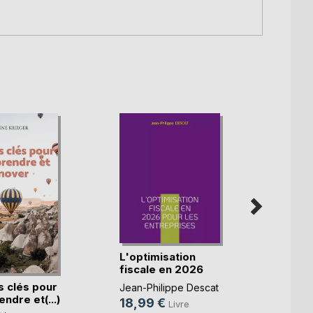
L'optimisation
L'opt
fiscale en 2026
fisca
pou(...)
pou(...
s clés pour
Jean-Philippe Descat
Jean-P
ndre et(...)
18,99 €
18,9
Livre