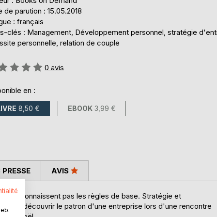
teur : Books on Demand
 de parution : 15.05.2018
ue : français
s-clés : Management, Développement personnel, stratégie d'entr
site personnelle, relation de couple
uation:
0
avis
onible en :
LIVRE
8,50 €
EBOOK
3,99 €
 PRESSE
AVIS
tialité
ui ne connaissent pas les règles de base. Stratégie et
 va redécouvrir le patron d'une entreprise lors d'une rencontre
web.
 père Noël.