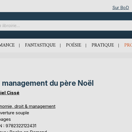
Sur BoD
MANCE
FANTASTIQUE
POÉSIE
PRATIQUE
PR
 management du père Noël
iel Cissé
nomie, droit & management
verture souple
 pages
N : 9782322122431