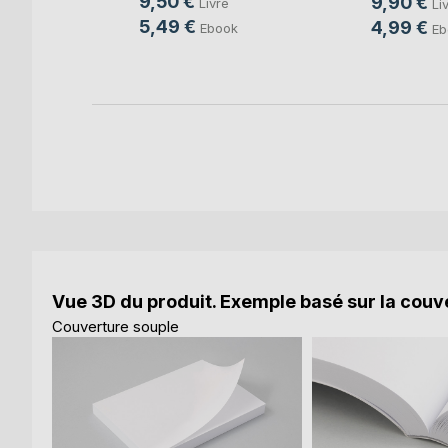
9,50 €
9,90 €
e
Livre
Li
5,49 €
4,99 €
Ebook
Eb
Vue 3D du produit. Exemple basé sur la couve
Couverture souple