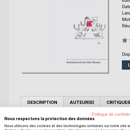
Édi
Date
Lang
Mot
Réus
Éval
0%
Disp
DESCRIPTION
AUTEUR(S)
CRITIQUES
Politique de confiden
Le monde des affaires est impitoyable pour ceux q
Nous respectons la protection des données
management sont les clés du succès. C'est ce que
Nous utilisons des cookies et des technologies similaires sur notre site 
inattendue avec le meilleur professeur qui soit: Le