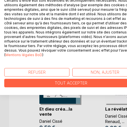
Certains d'entre eux sont essentiels et techniquement nécessaires. Nous
Un conte entrepreneurial qui traverse le temps.
utilisons également des méthodes d'analyse (par exemple des cookies 
empreintes digitales, ainsi que le suivi côté serveur) pour mesurer la fré
des visites sur notre site et la manière dont il est utilisé. Nous utilisons de
technologies de suivi à des fins de marketing et recourons à cet effet au 
côté serveur ainsi qu'à des fournisseurs tiers, ce qui permet d'utiliser des
cookies, des empreintes digitales, des pixels de suivi et des adresses IP
D’AUTRES TITRES À D
tous les appareils. Nous intégrons également sur notre site des contenus 
provenant d'autres fournisseurs (plateformes vidéo). Nous n'avons aucu
influence sur le traitement ultérieur des données et sur un éventuel tracki
le fournisseur tiers. Par votre réglage, vous acceptez les processus décri
dessus. Vous pouvez révoquer votre consentement avec effet pour l'aven
(
Mentions légales BoD
)
REFUSER
NON, AJUSTER
TOUT ACCEPTER
mazon a
Et dieu créa...la
La révéla
 et (...)
vente
Daniel Ciss
Daniel Cissé
Renaud
, ...