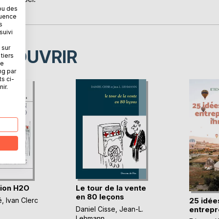
ou des
quence
s
suivi
 sur
ÉCOUVRIR
tiers
ne
ng par
ts ci-
ir.
tion H2O
Le tour de la vente
en 80 leçons
25 idée
é
,
Ivan Clerc
entrepre
Daniel Cisse
,
Jean-L.
Lehmann
, ...