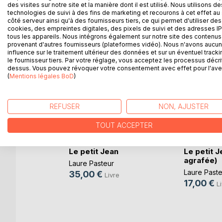
des visites sur notre site et la manière dont il est utilisé. Nous utilisons de
D’AUTRES TITRES À D
technologies de suivi à des fins de marketing et recourons à cet effet au 
côté serveur ainsi qu'à des fournisseurs tiers, ce qui permet d'utiliser des
cookies, des empreintes digitales, des pixels de suivi et des adresses IP
tous les appareils. Nous intégrons également sur notre site des contenus 
provenant d'autres fournisseurs (plateformes vidéo). Nous n'avons aucu
influence sur le traitement ultérieur des données et sur un éventuel tracki
le fournisseur tiers. Par votre réglage, vous acceptez les processus décri
dessus. Vous pouvez révoquer votre consentement avec effet pour l'aven
(
Mentions légales BoD
)
REFUSER
NON, AJUSTER
e est
TOUT ACCEPTER
ano
Le petit Jean
Le petit J
agrafée)
Laure Pasteur
k
Laure Paste
35,00 €
Livre
17,00 €
L