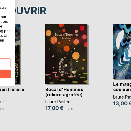
s
ÉCOUVRIR
suivi
 sur
tiers
ne
ng par
ts ci-
ir.
Le man
ean (reliure
Bocal d'Hommes
couleurs
(reliure agrafée)
ag(...)
Laure Pa
ur
Laure Pasteur
13,00 
17,00 €
ivre
Livre