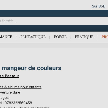
Sur BoD
MANCE
FANTASTIQUE
POÉSIE
PRATIQUE
PR
 mangeur de couleurs
re Pasteur
res & albums pour enfants
verture dure
pages
N : 9782322569458