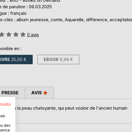
teur : BoD - Books on Demand
e de parution : 09.03.2025
ue : français
-clés : album jeunesse, conte, Aquarelle, différence, acceptatio
uation:
0
avis
onible en :
LIVRE
25,00 €
EBOOK
6,99 €
 PRESSE
AVIS
tialité
êtres à la peau chatoyante, qui peut vouloir de l'ancien humain
web.
ou des
quence