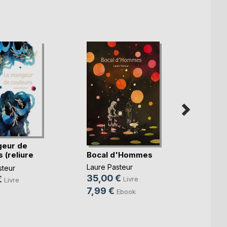
geur de
Bocal d'Hommes
Le mo
 (reliure
d'oeu
Laure Pasteur
steur
Manon
35,00 €
€
Livre
Livre
14,9
7,99 €
Ebook
3,99