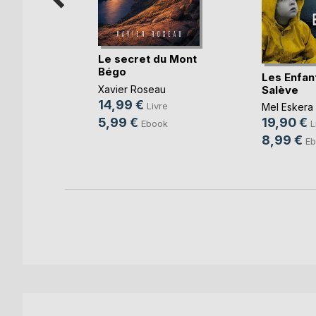
ublie pas
Le secret du Mont
Bégo
Les Enfan
Salève
e Caplan
Xavier Roseau
14,99 €
e
Livre
Mel Eskera
5,99 €
19,90 €
k
Ebook
L
8,99 €
Eb