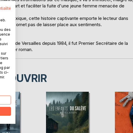
ant d'art et faciliter la fuite d'une jeune femme menacée de
tialité
et le Mexique, cette histoire captivante emporte le lecteur dans
web.
ant qui n'omet pas de laisser place aux sentiments.
ou des
quence
s
arreau de Versailles depuis 1984, il fut Premier Secrétaire de la
suivi
 premier roman.
 sur
tiers
ne
ng par
ts ci-
ÉCOUVRIR
ir.