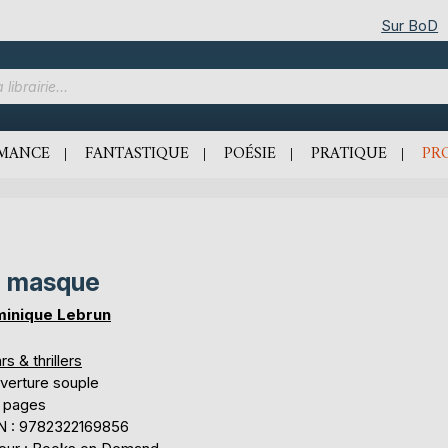
Sur BoD
MANCE
FANTASTIQUE
POÉSIE
PRATIQUE
PR
e masque
inique Lebrun
rs & thrillers
verture souple
 pages
N : 9782322169856