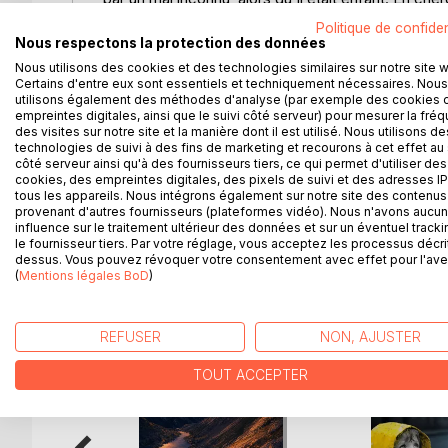
dans une quête archéologique menée par un trafiqu
Politique de confiden
mort et pourchassée par son ancien amant.
Nous respectons la protection des données
De France aux Etats Unis en passant par le Brésil 
Nous utilisons des cookies et des technologies similaires sur notre site 
un tourbillon de rebondissements. Un thriller halet
Certains d'entre eux sont essentiels et techniquement nécessaires. Nous
utilisons également des méthodes d'analyse (par exemple des cookies 
empreintes digitales, ainsi que le suivi côté serveur) pour mesurer la fré
des visites sur notre site et la manière dont il est utilisé. Nous utilisons de
Dominique Lebrun est avocat à la Cour. Inscrit au B
technologies de suivi à des fins de marketing et recourons à cet effet au 
côté serveur ainsi qu'à des fournisseurs tiers, ce qui permet d'utiliser des
Conférence du Stage en 1988. Le Masque est son
cookies, des empreintes digitales, des pixels de suivi et des adresses IP
tous les appareils. Nous intégrons également sur notre site des contenus 
provenant d'autres fournisseurs (plateformes vidéo). Nous n'avons aucu
influence sur le traitement ultérieur des données et sur un éventuel tracki
le fournisseur tiers. Par votre réglage, vous acceptez les processus décri
D’AUTRES TITRES À D
dessus. Vous pouvez révoquer votre consentement avec effet pour l'aven
(
Mentions légales BoD
)
REFUSER
NON, AJUSTER
TOUT ACCEPTER