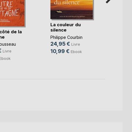
La couleur du
L'esc
silence
côté de la
Christ
ne
Philippe Courbin
19,0
24,95 €
ousseau
Livre
11,99
€
10,99 €
Livre
Ebook
Ebook