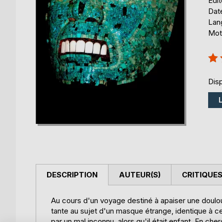
Édi
Date
Lang
Mot
Éval
100
Disp
DESCRIPTION
AUTEUR(S)
CRITIQUES
Au cours d'un voyage destiné à apaiser une doulour
tante au sujet d'un masque étrange, identique à cel
par un mal inconnu, alors qu'il était enfant. En che