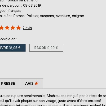
teur : Books on Demand
 de parution : 08.03.2019
ue : français
s-clés : Roman, Policier, suspens, aventure, énigme
uation:
2
avis
%
onible en :
LIVRE
18,95 €
EBOOK
9,99 €
 PRESSE
AVIS
euse rupture sentimentale, Mathieu est intrigué par le récit de s
ui qu'il avait plaqué sur son visage, juste avant d'être terrassé
rchant des informations sur ce masque, il va s'immiscer, malgré lui