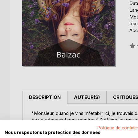
Date
Lang
Mots
fra
Acce
Éval
0%
DESCRIPTION
AUTEUR(S)
CRITIQUES
"Monsieur, quand je vins m'établir ici, je trouvais
en se retournant pour montrer à l'officier les mais
Politique de confiden
La situation de ce hameau dans un fond sans couran
Nous respectons la protection des données