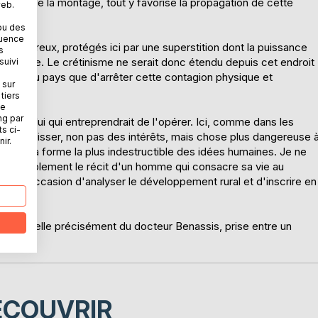
 sommet de la montage, tout y favorise la propagation de cette
web.
ou des
quence
alheureux, protégés ici par une superstition dont la puissance
s
 admirée. Le crétinisme ne serait donc étendu depuis cet endroit
suivi
service au pays que d'arrêter cette contagion physique et
 sur
tiers
ne
ng par
ie à celui qui entreprendrait de l'opérer. Ici, comme dans les
ts ci-
fallait froisser, non pas des intérêts, mais chose plus dangereuse 
ir.
ition, la forme la plus indestructible des idées humaines. Je ne
pas simplement le récit d'un homme qui consacre sa vie au
lzac l'occasion d'analyser le développement rural et d'inscrire en
ivée, celle précisément du docteur Benassis, prise entre un
ÉCOUVRIR