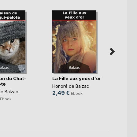
on du Chat-
La Fille aux yeux d'or
La F
ote
aban
Honoré de Balzac
e Balzac
Honoré
2,49 €
Ebook
2,49
Ebook