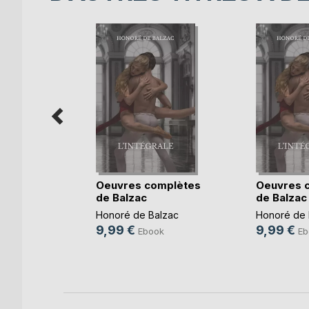
te
Oeuvres complètes
Oeuvres 
uière
de Balzac
de Balzac
k
Honoré de Balzac
Honoré de 
e
9,99 €
9,99 €
Ebook
Eb