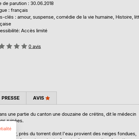
 de parution : 30.06.2018
ue : français
-clés : amour, suspense, comédie de la vie humaine, Histoire, lit
nçaise
ssibilité: Accès limité
uation:
0
avis
 PRESSE
AVIS
 dans une partie du canton une douzaine de crétins, dit le médecin
ons ruinées.
tialité
t d'air, près du torrent dont l'eau provient des neiges fondues,