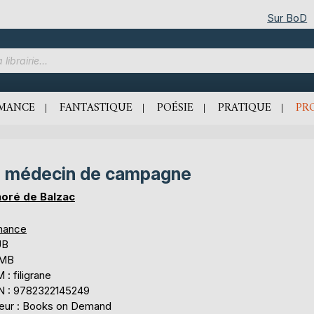
Sur BoD
MANCE
FANTASTIQUE
POÉSIE
PRATIQUE
PR
 médecin de campagne
oré de Balzac
mance
UB
 MB
: filigrane
N : 9782322145249
teur : Books on Demand