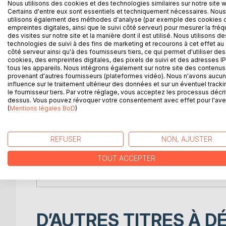
privé des bienfaits du soleil, qui n'éclaire que le
Nous utilisons des cookies et des technologies similaires sur notre site 
Certains d'entre eux sont essentiels et techniquement nécessaires. Nous
affreuse maladie.
utilisons également des méthodes d'analyse (par exemple des cookies 
empreintes digitales, ainsi que le suivi côté serveur) pour mesurer la fré
Les lois ne défendent pas l'accouplement de ces m
des visites sur notre site et la manière dont il est utilisé. Nous utilisons de
m'était inconnue, que j'ai d'abord condamné, puis
technologies de suivi à des fins de marketing et recourons à cet effet au 
côté serveur ainsi qu'à des fournisseurs tiers, ce qui permet d'utiliser des
jusqu'à la vallée. N'était ce pas rendre un grand 
cookies, des empreintes digitales, des pixels de suivi et des adresses IP
intellectuelle ?
tous les appareils. Nous intégrons également sur notre site des contenus 
provenant d'autres fournisseurs (plateformes vidéo). Nous n'avons aucu
influence sur le traitement ultérieur des données et sur un éventuel tracki
Malgré son urgence, ce bienfait pouvait coûter la v
le fournisseur tiers. Par votre réglage, vous acceptez les processus décri
autres sphères sociales, pour accomplir le bien il 
dessus. Vous pouvez révoquer votre consentement avec effet pour l'aven
manier, des idées religieuses converties en superst
(
Mentions légales BoD
)
m'effrayai de rien." Mais ce roman de 1833 n'est 
bonheur d'un village, un rénovateur qui donne à Ba
son livre une certaine utopie.
REFUSER
NON, AJUSTER
TOUT ACCEPTER
Le Médecin de campagne est aussi une histoire pr
début malheureux et une fin prématurée.
D’AUTRES TITRES À D