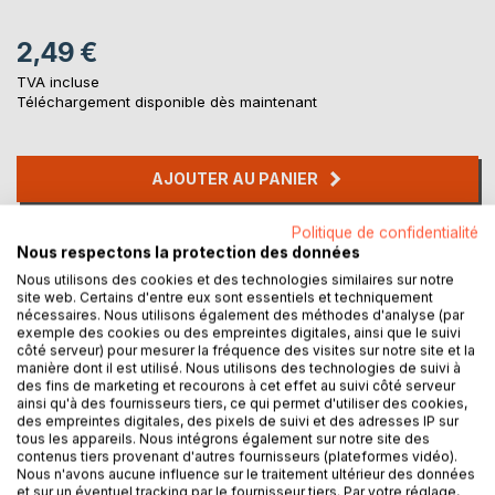
2,49 €
TVA incluse
Téléchargement disponible dès maintenant
AJOUTER AU PANIER
Politique de confidentialité
Ajouter à ma liste d'envies
Nous respectons la protection des données
Laisser un avis
Nous utilisons des cookies et des technologies similaires sur notre
site web. Certains d'entre eux sont essentiels et techniquement
nécessaires. Nous utilisons également des méthodes d'analyse (par
exemple des cookies ou des empreintes digitales, ainsi que le suivi
côté serveur) pour mesurer la fréquence des visites sur notre site et la
manière dont il est utilisé. Nous utilisons des technologies de suivi à
des fins de marketing et recourons à cet effet au suivi côté serveur
ainsi qu'à des fournisseurs tiers, ce qui permet d'utiliser des cookies,
des empreintes digitales, des pixels de suivi et des adresses IP sur
DESCRIPTION
tous les appareils. Nous intégrons également sur notre site des
contenus tiers provenant d'autres fournisseurs (plateformes vidéo).
Nous n'avons aucune influence sur le traitement ultérieur des données
et sur un éventuel tracking par le fournisseur tiers. Par votre réglage,