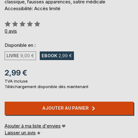
classique, fausses apparences, satire médicale
Accessibilité: Accès limité
Évaluation:
0%
0
avis
Disponible en :
LIVRE
9,00 €
EBOOK
2,99 €
2,99 €
TVA incluse
Téléchargement disponible dès maintenant
AJOUTER AU PANIER
Ajouter à ma liste d'envies
Laisser un avis