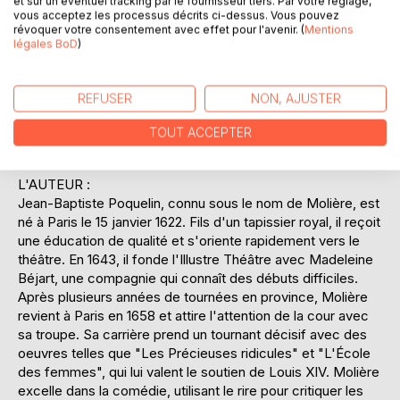
et sur un éventuel tracking par le fournisseur tiers. Par votre réglage,
aventures de Sganarelle, Molière critique les pratiques
vous acceptez les processus décrits ci-dessus. Vous pouvez
révoquer votre consentement avec effet pour l'avenir. (
Mentions
médicales douteuses et l'aveuglement des patients face à
légales BoD
)
des figures d'autorité. Le comique de situation et les
dialogues vifs rendent cette oeuvre intemporelle, tout en
offrant une réflexion sur la crédulité humaine et la nature
REFUSER
NON, AJUSTER
des relations de pouvoir. "Le médecin malgré lui" est un
témoignage de l'esprit critique de Molière et de son talent
TOUT ACCEPTER
pour mêler divertissement et critique sociale.
L'AUTEUR :
Jean-Baptiste Poquelin, connu sous le nom de Molière, est
né à Paris le 15 janvier 1622. Fils d'un tapissier royal, il reçoit
une éducation de qualité et s'oriente rapidement vers le
théâtre. En 1643, il fonde l'Illustre Théâtre avec Madeleine
Béjart, une compagnie qui connaît des débuts difficiles.
Après plusieurs années de tournées en province, Molière
revient à Paris en 1658 et attire l'attention de la cour avec
sa troupe. Sa carrière prend un tournant décisif avec des
oeuvres telles que "Les Précieuses ridicules" et "L'École
des femmes", qui lui valent le soutien de Louis XIV. Molière
excelle dans la comédie, utilisant le rire pour critiquer les