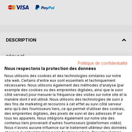
DESCRIPTION
RÉSUMÉ :
"Le médecin malgré lui" est une comédie en trois actes
Politique de confidentialité
Nous respectons la protection des données
écrite par Molière en 1666. Cette pièce met en scène
Sganarelle, un bûcheron paresseux et ivrogne, qui se
Nous utilisons des cookies et des technologies similaires sur notre
site web. Certains d'entre eux sont essentiels et techniquement
retrouve malgré lui pris pour un médecin. Sa femme,
nécessaires. Nous utilisons également des méthodes d'analyse (par
Martine, pour se venger de ses mauvais traitements, le fait
exemple des cookies ou des empreintes digitales, ainsi que le suivi
passer pour un médecin talentueux auprès de deux valets
côté serveur) pour mesurer la fréquence des visites sur notre site et la
manière dont il est utilisé. Nous utilisons des technologies de suivi à
à la recherche d'un docteur pour leur maître. Sganarelle,
des fins de marketing et recourons à cet effet au suivi côté serveur
contraint d'endosser ce rôle sous peine de châtiments, se
ainsi qu'à des fournisseurs tiers, ce qui permet d'utiliser des cookies,
retrouve plongé dans une série de quiproquos et de
des empreintes digitales, des pixels de suivi et des adresses IP sur
situations cocasses. La pièce dépeint avec humour et
tous les appareils. Nous intégrons également sur notre site des
contenus tiers provenant d'autres fournisseurs (plateformes vidéo).
satire la médecine de l'époque, soulignant l'ignorance et le
Nous n'avons aucune influence sur le traitement ultérieur des données
charlatanisme qui pouvaient y régner. À travers les