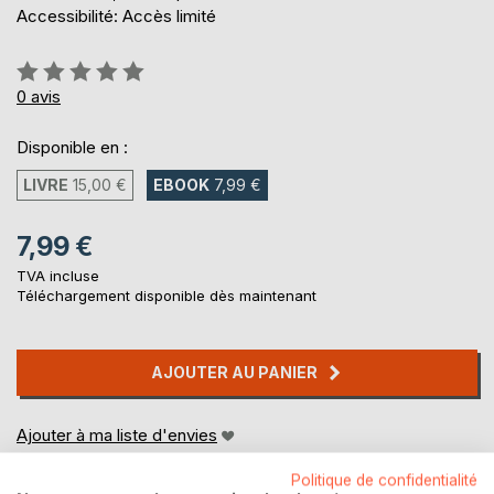
Accessibilité: Accès limité
Évaluation:
0%
0
avis
Disponible en :
LIVRE
15,00 €
EBOOK
7,99 €
7,99 €
TVA incluse
Téléchargement disponible dès maintenant
AJOUTER AU PANIER
Ajouter à ma liste d'envies
Laisser un avis
Politique de confidentialité