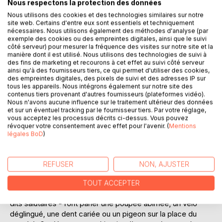
Nous respectons la protection des données
Nous utilisons des cookies et des technologies similaires sur notre
site web. Certains d'entre eux sont essentiels et techniquement
nécessaires. Nous utilisons également des méthodes d'analyse (par
exemple des cookies ou des empreintes digitales, ainsi que le suivi
côté serveur) pour mesurer la fréquence des visites sur notre site et la
manière dont il est utilisé. Nous utilisons des technologies de suivi à
DESCRIPTION
des fins de marketing et recourons à cet effet au suivi côté serveur
ainsi qu'à des fournisseurs tiers, ce qui permet d'utiliser des cookies,
des empreintes digitales, des pixels de suivi et des adresses IP sur
tous les appareils. Nous intégrons également sur notre site des
Tout y passe, des lieux aux époques : on voyage dans le
contenus tiers provenant d'autres fournisseurs (plateformes vidéo).
temps et à travers les espaces, l'éclectisme est de mise.
Nous n'avons aucune influence sur le traitement ultérieur des données
Le point de départ est le plus souvent lié à une proposition
et sur un éventuel tracking par le fournisseur tiers. Par votre réglage,
vous acceptez les processus décrits ci-dessus. Vous pouvez
d'écriture découverte dans un atelier. Le temps de
révoquer votre consentement avec effet pour l'avenir. (
Mentions
rédaction qu'on y accorde est bien souvent trop court pour
légales BoD
)
laisser libre champ à l'inspiration et c'est souvent une
douce frustration qui clôture l'activité.
REFUSER
NON, AJUSTER
Qu'à cela ne tienne ! L'auteur se plaît - et il le clame ! - à
reprendre son ébauche et à se laisser porter par tout ce
TOUT ACCEPTER
que son esprit présente à sa plume. De curieux transferts -
dits salutaires - font parler une poupée abîmée, un vélo
déglingué, une dent cariée ou un pigeon sur la place du