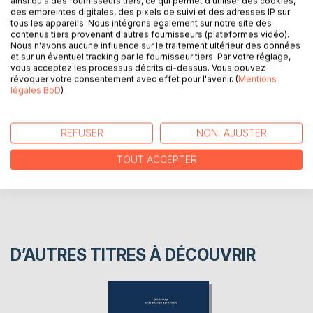
ainsi qu'à des fournisseurs tiers, ce qui permet d'utiliser des cookies,
des empreintes digitales, des pixels de suivi et des adresses IP sur
Le 9 novembre 1989, le mur de Berlin entraînait dans sa
tous les appareils. Nous intégrons également sur notre site des
chute l'ensemble du bloc soviétique. Les militants de l'UNI
contenus tiers provenant d'autres fournisseurs (plateformes vidéo).
ont contribué par leurs actions à cet épilogue.
Nous n'avons aucune influence sur le traitement ultérieur des données
et sur un éventuel tracking par le fournisseur tiers. Par votre réglage,
vous acceptez les processus décrits ci-dessus. Vous pouvez
révoquer votre consentement avec effet pour l'avenir. (
Mentions
AUTEUR(S)
légales BoD
)
CRITIQUES PRESSE
REFUSER
NON, AJUSTER
TOUT ACCEPTER
AVIS
D’AUTRES TITRES À DÉCOUVRIR