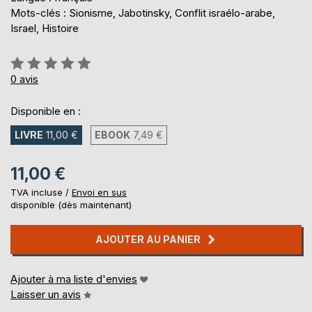
Mots-clés : Sionisme, Jabotinsky, Conflit israélo-arabe,
Israel, Histoire
Évaluation:
0%
0
avis
Disponible en :
LIVRE
11,00 €
EBOOK
7,49 €
11,00 €
TVA incluse /
Envoi en sus
disponible (dès maintenant)
AJOUTER AU PANIER
Ajouter à ma liste d'envies
Laisser un avis