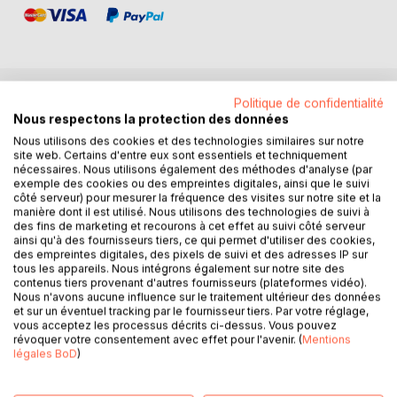
Politique de confidentialité
DESCRIPTION
Nous respectons la protection des données
Nous utilisons des cookies et des technologies similaires sur notre
site web. Certains d'entre eux sont essentiels et techniquement
En 1923, Jabotinsky publiait un article au titre devenu
nécessaires. Nous utilisons également des méthodes d'analyse (par
célèbre : le "Mur de Fer". Il y exposait sa conception du
exemple des cookies ou des empreintes digitales, ainsi que le suivi
côté serveur) pour mesurer la fréquence des visites sur notre site et la
conflit israélo-arabe, élaborée au lendemain des émeutes
manière dont il est utilisé. Nous utilisons des technologies de suivi à
de 1921 à Jérusalem, auxquelles il avait pris part en tant que
des fins de marketing et recourons à cet effet au suivi côté serveur
témoin actif, ayant organisé l'autodéfense juive au sein de
ainsi qu'à des fournisseurs tiers, ce qui permet d'utiliser des cookies,
des empreintes digitales, des pixels de suivi et des adresses IP sur
la Haganah. Cent ans plus tard, ses idées sur le sujet
tous les appareils. Nous intégrons également sur notre site des
demeurent d'une étonnante actualité. Les articles réunis ici
contenus tiers provenant d'autres fournisseurs (plateformes vidéo).
exposent une vision du conflit qui reste en effet très
Nous n'avons aucune influence sur le traitement ultérieur des données
et sur un éventuel tracking par le fournisseur tiers. Par votre réglage,
pertinente, tant à propos des racines du conflit israélo-
vous acceptez les processus décrits ci-dessus. Vous pouvez
arabe que des solutions que préconise Jabotinsky.
révoquer votre consentement avec effet pour l'avenir. (
Mentions
légales BoD
)
Celui-ci a en effet été un des premiers à reconnaître que le
conflit entre Israël et les Arabes était de nature nationale et