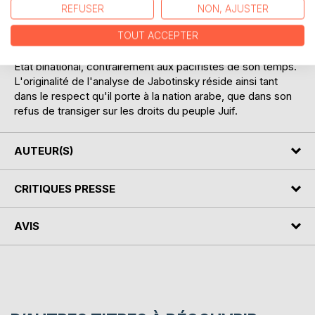
que la nation arabe n'allait pas renoncer à ses droits sur la
REFUSER
NON, AJUSTER
terre d'Israël en échange des "avantages économiques"
TOUT ACCEPTER
apportés par l'implantation sioniste. Mais ce constat lucide
ne l'a pas conduit à préconiser un partage de la terre ou un
Etat binational, contrairement aux pacifistes de son temps.
L'originalité de l'analyse de Jabotinsky réside ainsi tant
dans le respect qu'il porte à la nation arabe, que dans son
refus de transiger sur les droits du peuple Juif.
AUTEUR(S)
CRITIQUES PRESSE
AVIS