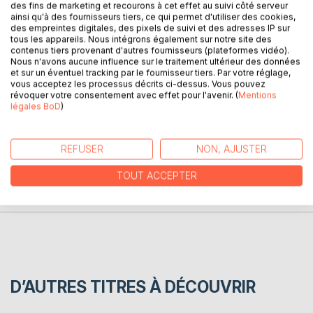
des fins de marketing et recourons à cet effet au suivi côté serveur
ainsi qu'à des fournisseurs tiers, ce qui permet d'utiliser des cookies,
Ce livre illustré est rédigé en trois langues, français,
des empreintes digitales, des pixels de suivi et des adresses IP sur
japonais, et anglais.
tous les appareils. Nous intégrons également sur notre site des
Ainsi il est tout adapté pour les enfants bi-culturels et sera
contenus tiers provenant d'autres fournisseurs (plateformes vidéo).
Nous n'avons aucune influence sur le traitement ultérieur des données
aussi d'une lecture agréable pour les apprenants de langue
et sur un éventuel tracking par le fournisseur tiers. Par votre réglage,
étrangère.
vous acceptez les processus décrits ci-dessus. Vous pouvez
révoquer votre consentement avec effet pour l'avenir. (
Mentions
légales BoD
)
AUTEUR(S)
REFUSER
NON, AJUSTER
CRITIQUES PRESSE
TOUT ACCEPTER
AVIS
D’AUTRES TITRES À DÉCOUVRIR