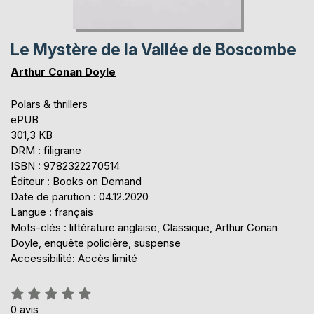
Le Mystère de la Vallée de Boscombe
Arthur Conan Doyle
Polars & thrillers
ePUB
301,3 KB
DRM : filigrane
ISBN : 9782322270514
Éditeur : Books on Demand
Date de parution : 04.12.2020
Langue : français
Mots-clés : littérature anglaise, Classique, Arthur Conan
Doyle, enquête policière, suspense
Accessibilité: Accès limité
Évaluation:
0%
0
avis