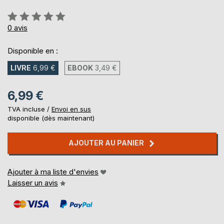
Évaluation:
0%
0
avis
Disponible en :
LIVRE
6,99 €
EBOOK
3,49 €
6,99 €
TVA incluse /
Envoi en sus
disponible (dès maintenant)
AJOUTER AU PANIER
Ajouter à ma liste d'envies
Laisser un avis