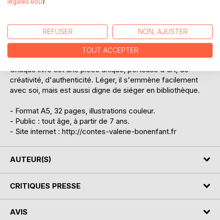
légales BoD
)
- de susciter chez le lecteur, jeune et moins jeune,
l'imaginaire, le rêve, l'émotion...
- de porter l'expression libre d'artistes de tous horizons :
REFUSER
NON, AJUSTER
illustrateurs, graphistes, peintres, artistes urbains, mais
aussi photographes, designers, architectes...
TOUT ACCEPTER
Chaque livre est une pièce unique, porteuse d'art, de
créativité, d'authenticité. Léger, il s'emmène facilement
avec soi, mais est aussi digne de siéger en bibliothèque.
- Format A5, 32 pages, illustrations couleur.
- Public : tout âge, à partir de 7 ans.
- Site internet : http://contes-valerie-bonenfant.fr
AUTEUR(S)
CRITIQUES PRESSE
AVIS