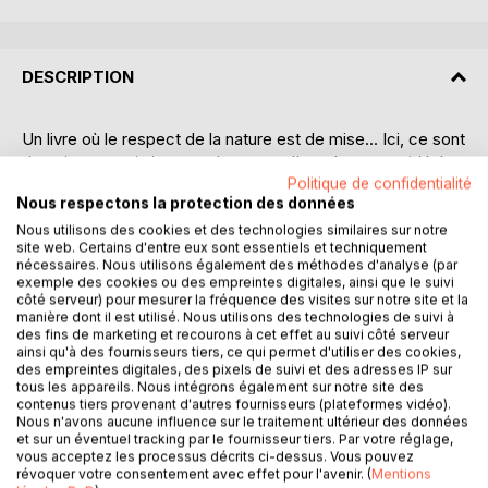
DESCRIPTION
Un livre où le respect de la nature est de mise... Ici, ce sont
des oiseaux qui viennent de trouver l'emplacement idéal
pour construire leur nid. Ils se mettent à la tâche, le
Politique de confidentialité
Nous respectons la protection des données
bâtissent, brindille après brindille. Le voilà enfin prêt, ils s'y
installent quand soudain : BROUM, BROUM,
Nous utilisons des cookies et des technologies similaires sur notre
site web. Certains d'entre eux sont essentiels et techniquement
BROUOUOUM...
nécessaires. Nous utilisons également des méthodes d'analyse (par
exemple des cookies ou des empreintes digitales, ainsi que le suivi
Une belle histoire mise en images par l'artiste MAD, qui est
côté serveur) pour mesurer la fréquence des visites sur notre site et la
manière dont il est utilisé. Nous utilisons des technologies de suivi à
allée rechercher dans ses crayons du monde merveilleux
des fins de marketing et recourons à cet effet au suivi côté serveur
de l'enfance... Cela donne de beaux dessins, pleins de
ainsi qu'à des fournisseurs tiers, ce qui permet d'utiliser des cookies,
fraîcheur et de tendresse, pour le plus grand plaisir des
des empreintes digitales, des pixels de suivi et des adresses IP sur
tous les appareils. Nous intégrons également sur notre site des
petits et des grands !
contenus tiers provenant d'autres fournisseurs (plateformes vidéo).
Nous n'avons aucune influence sur le traitement ultérieur des données
Livre n°16 de la collection "Les contes de Valérie
et sur un éventuel tracking par le fournisseur tiers. Par votre réglage,
vous acceptez les processus décrits ci-dessus. Vous pouvez
Bonenfant", dont la vocation est :
révoquer votre consentement avec effet pour l'avenir. (
Mentions
- d'offrir du beau, de la poésie, de la douceur au monde...