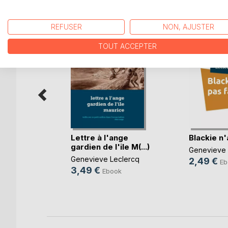
D’AUTRES TITRES À D
REFUSER
NON, AJUSTER
TOUT ACCEPTER
Lettre à l'ange
Blackie n'
'unir,
gardien de l'ile M(...)
Genevieve 
auver
Genevieve Leclercq
2,49 €
Eb
z
3,49 €
Ebook
k
e