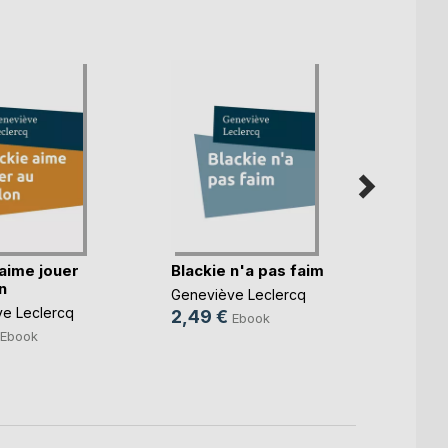
 aime jouer
Blackie n'a pas faim
Black
n
l'ennu
Geneviève Leclercq
e Leclercq
Genevi
2,49 €
Ebook
2,49
Ebook