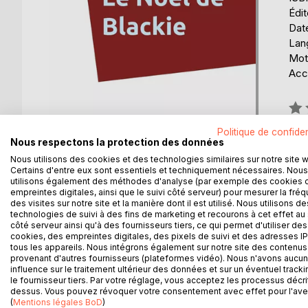
Édi
Date
Lang
Mots
Acce
Éval
0%
Politique de confiden
Nous respectons la protection des données
Nous utilisons des cookies et des technologies similaires sur notre site 
Certains d'entre eux sont essentiels et techniquement nécessaires. Nous
utilisons également des méthodes d'analyse (par exemple des cookies 
empreintes digitales, ainsi que le suivi côté serveur) pour mesurer la fré
DESCRIPTION
AUTEUR(S)
CRITIQUES
des visites sur notre site et la manière dont il est utilisé. Nous utilisons de
technologies de suivi à des fins de marketing et recourons à cet effet au 
côté serveur ainsi qu'à des fournisseurs tiers, ce qui permet d'utiliser des
A Noel ou au Nouvel An nos petites bêtes ont peur
cookies, des empreintes digitales, des pixels de suivi et des adresses IP
tous les appareils. Nous intégrons également sur notre site des contenus 
Nous avons tendance à l'oublier jusqu'au jour ou
provenant d'autres fournisseurs (plateformes vidéo). Nous n'avons aucu
influence sur le traitement ultérieur des données et sur un éventuel tracki
le fournisseur tiers. Par votre réglage, vous acceptez les processus décri
dessus. Vous pouvez révoquer votre consentement avec effet pour l'aven
(
Mentions légales BoD
)