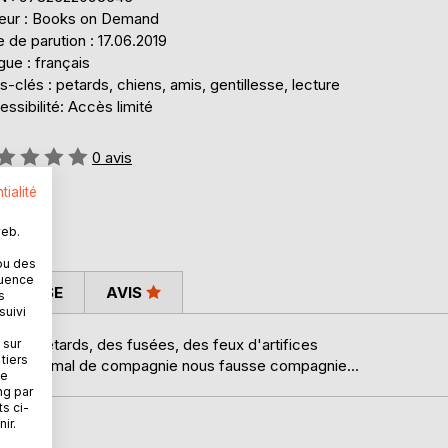
teur : Books on Demand
 de parution : 17.06.2019
ue : français
-clés : petards, chiens, amis, gentillesse, lecture
ssibilité: Accès limité
uation:
0
avis
tialité
web.
ou des
quence
 PRESSE
AVIS
s
suivi
 des pétards, des fusées, des feux d'artifices
 sur
tiers
 notre animal de compagnie nous fausse compagnie...
ne
ng par
ts ci-
ir.