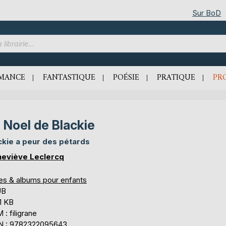
Sur BoD
MANCE
FANTASTIQUE
POÉSIE
PRATIQUE
PR
 Noel de Blackie
ckie a peur des pétards
eviève Leclercq
res & albums pour enfants
UB
1 KB
: filigrane
N : 9782322095643