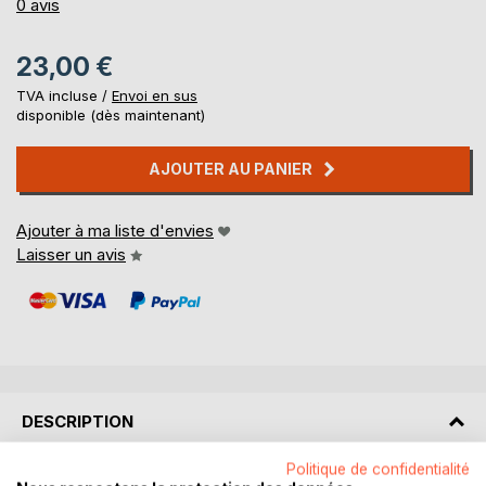
0%
0
avis
23,00 €
TVA incluse /
Envoi en sus
disponible (dès maintenant)
AJOUTER AU PANIER
Ajouter à ma liste d'envies
Laisser un avis
DESCRIPTION
Politique de confidentialité
Ce livre révèle le sens secret de la religion, les raisons de