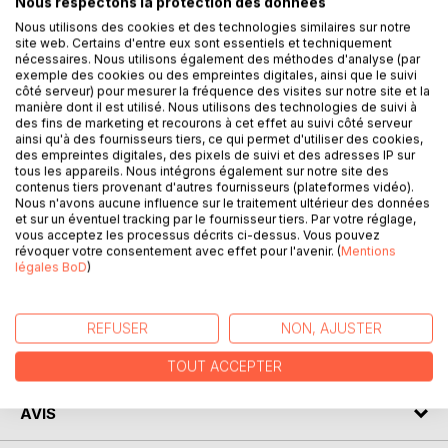
Nous respectons la protection des données
son apparition sur la Terre, et son avenir dans la sixième
Nous utilisons des cookies et des technologies similaires sur notre
race, son lien avec les processus cosmiques. Le lecteur
site web. Certains d'entre eux sont essentiels et techniquement
apprendra comment, grâce aux rites et aux prières, il dirige
nécessaires. Nous utilisons également des méthodes d'analyse (par
exemple des cookies ou des empreintes digitales, ainsi que le suivi
la circulation des énergies dans son intérieur, il apprendra
côté serveur) pour mesurer la fréquence des visites sur notre site et la
pourquoi la croix est placée sur la tombe et sur le dôme du
manière dont il est utilisé. Nous utilisons des technologies de suivi à
temple, ce que les prières donnent à l'âme et pourquoi le
des fins de marketing et recourons à cet effet au suivi côté serveur
ainsi qu'à des fournisseurs tiers, ce qui permet d'utiliser des cookies,
baptême et les rites funéraires sont nécessaires.
des empreintes digitales, des pixels de suivi et des adresses IP sur
Le livre raconte de nouvelles choses sur Dieu et le Christ,
tous les appareils. Nous intégrons également sur notre site des
sur le Second Avènement et l'Antéchrist, présente la
contenus tiers provenant d'autres fournisseurs (plateformes vidéo).
Nous n'avons aucune influence sur le traitement ultérieur des données
nouvelle « Bible de feu » prédite par la voyante bulgare
et sur un éventuel tracking par le fournisseur tiers. Par votre réglage,
Baba Vanga, et on y découvre ce qu'est le monothéisme et
vous acceptez les processus décrits ci-dessus. Vous pouvez
quand il viendra.
révoquer votre consentement avec effet pour l'avenir. (
Mentions
légales BoD
)
AUTEUR(S)
REFUSER
NON, AJUSTER
CRITIQUES PRESSE
TOUT ACCEPTER
AVIS