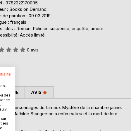
N : 9782322170005
teur : Books on Demand
 de parution : 09.03.2019
ue : français
s-clés : Roman, Policier, suspense, enquête, amour
ssibilité: Accès limité
uation:
0
avis
tialité
web.
 PRESSE
AVIS
ou des
quence
s
ous les personnages du fameux Mystère de la chambre jaune.
suivi
et de Mathilde Stangerson a enfin eu lieu et la mort de leur
 sur
tiers
ne