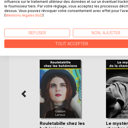
A peine partie en voyage de noces, cependant, la 
influence sur le traitement ultérieur des données et sur un éventuel tracki
le fournisseur tiers. Par votre réglage, vous acceptez les processus décri
impitoyable ennemi est réapparu ! La situation devi
dessus. Vous pouvez révoquer votre consentement avec effet pour l'aven
Le jeune reporter Rouletabille aura besoin de tout s
(
Mentions légales BoD
)
véritable " histoire du diable ".
REFUSER
NON, AJUSTER
D’AUTRES TITRES À D
TOUT ACCEPTER
euses
Rouletabille chez les
Le mystèr