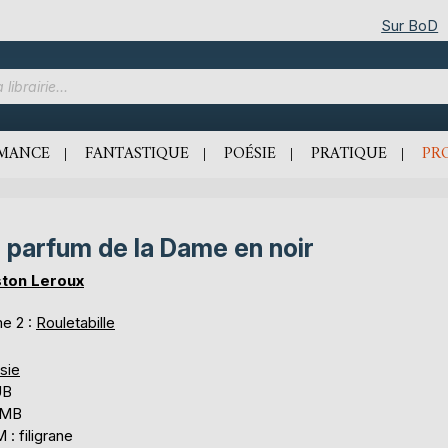
Sur BoD
MANCE
FANTASTIQUE
POÉSIE
PRATIQUE
PR
 parfum de la Dame en noir
ton Leroux
e 2 :
Rouletabille
sie
UB
 MB
: filigrane