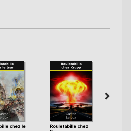
ille chez le
Rouletabille chez
Les é