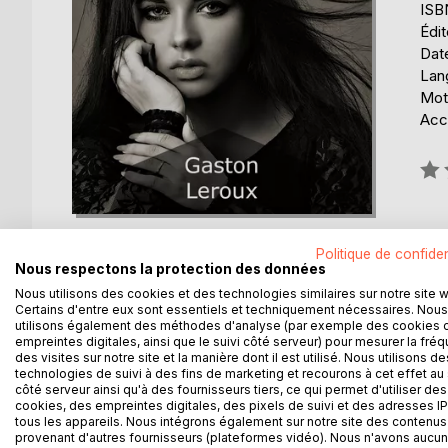
ISB
Édi
Date
Lang
Mot
Acce
Éval
0%
Politique de confiden
Nous respectons la protection des données
Nous utilisons des cookies et des technologies similaires sur notre site 
Certains d'entre eux sont essentiels et techniquement nécessaires. Nous
DESCRIPTION
AUTEUR(S)
CRITIQUES
utilisons également des méthodes d'analyse (par exemple des cookies 
empreintes digitales, ainsi que le suivi côté serveur) pour mesurer la fré
des visites sur notre site et la manière dont il est utilisé. Nous utilisons de
On retrouve dans Le Parfum de la dame en noir t
technologies de suivi à des fins de marketing et recourons à cet effet au 
Grâce à Rouletabille, le mariage de Robert Darzac 
côté serveur ainsi qu'à des fournisseurs tiers, ce qui permet d'utiliser des
cookies, des empreintes digitales, des pixels de suivi et des adresses IP
ennemi est officiellement constatée.
tous les appareils. Nous intégrons également sur notre site des contenus 
provenant d'autres fournisseurs (plateformes vidéo). Nous n'avons aucu