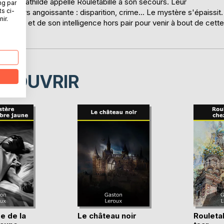
belle Mathilde appelle Rouletabille à son secours. Leur
ng par
ts ci-
ent alors angoissante : disparition, crime... Le mystère s'épaissit.
ir.
on flair et de son intelligence hors pair pour venir à bout de cette
ÉCOUVRIR
e de la
Le château noir
Rouletab