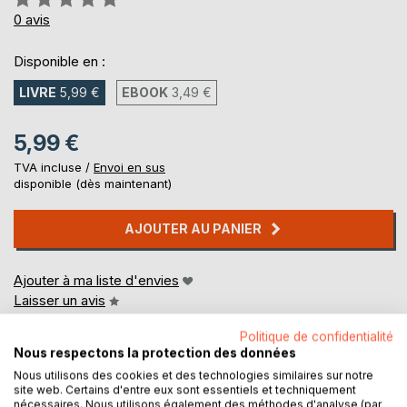
0%
0
avis
Disponible en :
LIVRE
5,99 €
EBOOK
3,49 €
5,99 €
TVA incluse /
Envoi en sus
disponible (dès maintenant)
AJOUTER AU PANIER
Ajouter à ma liste d'envies
Laisser un avis
Politique de confidentialité
Nous respectons la protection des données
Nous utilisons des cookies et des technologies similaires sur notre
site web. Certains d'entre eux sont essentiels et techniquement
nécessaires. Nous utilisons également des méthodes d'analyse (par