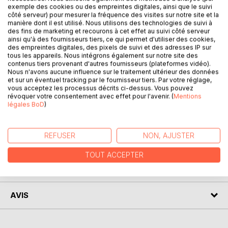
exemple des cookies ou des empreintes digitales, ainsi que le suivi
côté serveur) pour mesurer la fréquence des visites sur notre site et la
DESCRIPTION
manière dont il est utilisé. Nous utilisons des technologies de suivi à
des fins de marketing et recourons à cet effet au suivi côté serveur
ainsi qu'à des fournisseurs tiers, ce qui permet d'utiliser des cookies,
Sybille menait une vie heureuse lorsqu'un accident de la
des empreintes digitales, des pixels de suivi et des adresses IP sur
tous les appareils. Nous intégrons également sur notre site des
route vint tout chambouler. Alors que la mort de son bébé
contenus tiers provenant d'autres fournisseurs (plateformes vidéo).
lui semblait insurmontable, elle prit la décision de se lancer
Nous n'avons aucune influence sur le traitement ultérieur des données
du haut d'un pont. Mais c'était sans compter sur une
et sur un éventuel tracking par le fournisseur tiers. Par votre réglage,
vous acceptez les processus décrits ci-dessus. Vous pouvez
mystérieuse voix qui vint bouleverser ses plans... Cette
révoquer votre consentement avec effet pour l'avenir. (
Mentions
aide inattendue sera-t-elle suffisante pour guider Sybille
légales BoD
)
vers la voie du pardon, de l'amour et du lâcher prise ?
REFUSER
NON, AJUSTER
AUTEUR(S)
TOUT ACCEPTER
CRITIQUES PRESSE
AVIS