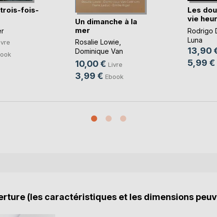
 trois-fois-
Les dou
vie heu
Un dimanche à la
mer
er
Rodrigo 
Luna
Rosalie Lowie
,
ivre
13,90 
Dominique Van
ook
Cotthem
, ...
5,99 €
10,00 €
Livre
3,99 €
Ebook
rture (les caractéristiques et les dimensions peuv