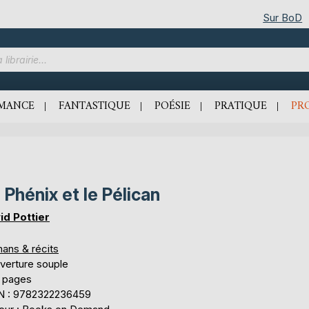
Sur BoD
MANCE
FANTASTIQUE
POÉSIE
PRATIQUE
PR
 Phénix et le Pélican
id Pottier
ans & récits
verture souple
 pages
N : 9782322236459