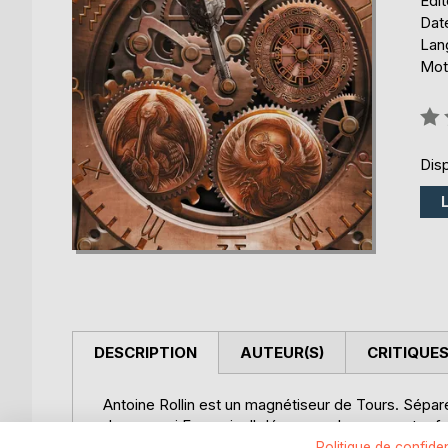
Édi
Date
Lang
Mots
Éval
0%
Disp
DESCRIPTION
AUTEUR(S)
CRITIQUES
Antoine Rollin est un magnétiseur de Tours. Séparé
de son ami François. Il découvre alors une autre f
autres passionnés d'ésotérisme dont il fait partie :
Politique de confiden