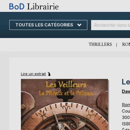
TOUTES LES CATÉGORIES
Skip
to
Content
THRILLERS
RO
Lire un extrait
Le
Skip
Skip
to
to
Dav
the
the
end
beginning
Rom
of
of
Cou
the
the
300
images
images
ISB
gallery
gallery