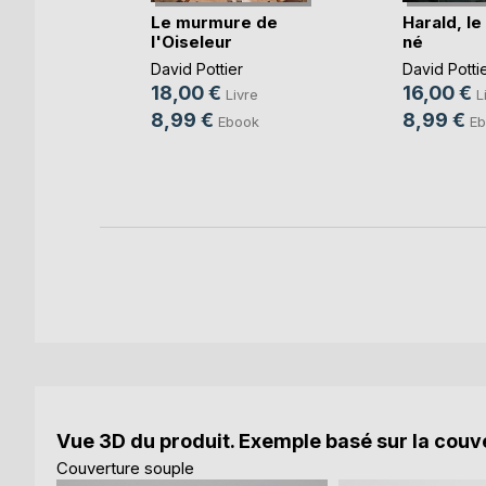
Le murmure de
Harald, le
l'Oiseleur
né
David Pottier
David Potti
18,00 €
16,00 €
e
Livre
L
8,99 €
8,99 €
ok
Ebook
Eb
Vue 3D du produit. Exemple basé sur la couve
Couverture souple