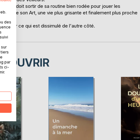
eux, il doit sortir de sa routine bien rodée pour jouer les
web.
 de vivre son Art, une vie plus grisante et finalement plus proche
ou des
écouvrir ce qui est dissimulé de l'autre côté.
quence
s
suivi
 sur
tiers
ne
ÉCOUVRIR
ng par
ts ci-
ir.