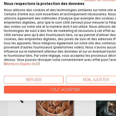
Nous respectons la protection des données
Associé à Martial, un frères d'Ordre au passé sulfur
Nous utilisons des cookies et des technologies similaires sur notre site 
détectives amateurs. Il découvrira une autre façon
Certains d'entre eux sont essentiels et techniquement nécessaires. Nous
de ses désirs secrets.
utilisons également des méthodes d'analyse (par exemple des cookies 
Les Veilleurs vous offrent d'écarter le Voile pour d
empreintes digitales, ainsi que le suivi côté serveur) pour mesurer la fré
Tenterez-vous l'expérience ?
des visites sur notre site et la manière dont il est utilisé. Nous utilisons de
technologies de suivi à des fins de marketing et recourons à cet effet au 
côté serveur ainsi qu'à des fournisseurs tiers, ce qui permet d'utiliser des
cookies, des empreintes digitales, des pixels de suivi et des adresses IP
tous les appareils. Nous intégrons également sur notre site des contenus 
provenant d'autres fournisseurs (plateformes vidéo). Nous n'avons aucu
D’AUTRES TITRES À D
influence sur le traitement ultérieur des données et sur un éventuel tracki
le fournisseur tiers. Par votre réglage, vous acceptez les processus décri
dessus. Vous pouvez révoquer votre consentement avec effet pour l'aven
(
Mentions légales BoD
)
REFUSER
NON, AJUSTER
TOUT ACCEPTER