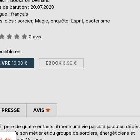
teur : Books on Demand
 de parution : 20.07.2020
ue : français
-clés : sorcier, Magie, enquête, Esprit, esoterisme
uation:
0
avis
onible en :
LIVRE
16,00 €
EBOOK
6,99 €
 PRESSE
AVIS
, père de quatre enfants, il mène une vie paisible jusqu'au décès
acette de son métier et du groupe de sorciers, énergéticiens et
 l'Ordre des Veilleurs.
tialité