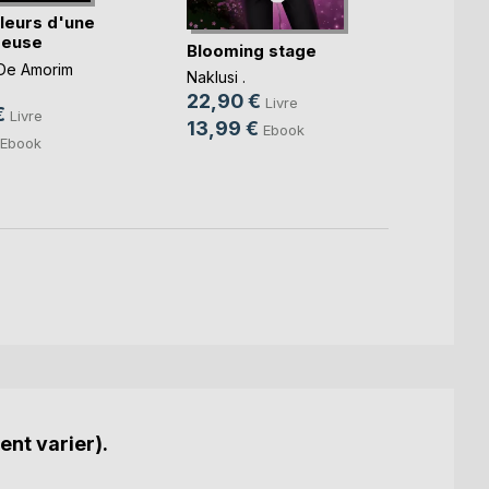
leurs d'une
Les i
reuse
voyag
Blooming stage
imbéc(
De Amorim
Domini
Naklusi .
22,0
22,90 €
Livre
€
Livre
9,99
13,99 €
Ebook
Ebook
ent varier).