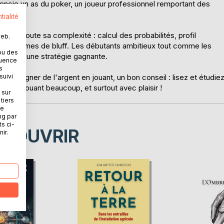
érencie un as du poker, un joueur professionnel remportant des
 ?
tialité
r dans toute sa complexité : calcul des probabilités, profil
web.
entes formes de bluff. Les débutants ambitieux tout comme les
ou des
velopper une stratégie gagnante.
quence
s
suivi
 et gagner de l'argent en jouant, un bon conseil : lisez et étudie
ir en jouant beaucoup, et surtout avec plaisir !
 sur
tiers
ne
ng par
ts ci-
ÉCOUVRIR
ir.