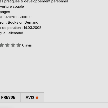
res pratiques & développement personnel
verture souple
 pages
N : 9782810600038
teur : Books on Demand
 de parution : 14.03.2008
gue : allemand
uation:
0
avis
 PRESSE
AVIS