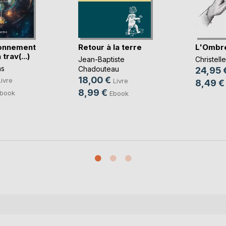
ionnement
Retour à la terre
L'Ombre
 trav(...)
Jean-Baptiste
Christel
ns
Chadouteau
24,95 
18,00 €
Livre
Livre
8,49 €
8,99 €
book
Ebook