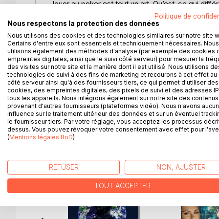
Jouer au poker est tout un art. Qu’est-ce qui diff
sommes d’argent considérables du joueur lambda
Politique de confiden
Nous respectons la protection des données
Eloy Beihofer nous fait découvrir l'univers du poke
Nous utilisons des cookies et des technologies similaires sur notre site 
Certains d'entre eux sont essentiels et techniquement nécessaires. Nous
psychologique des joueurs, mais aussi les différ
utilisons également des méthodes d'analyse (par exemple des cookies 
joueurs confirmés y trouveront les outils pour dé
empreintes digitales, ainsi que le suivi côté serveur) pour mesurer la fré
des visites sur notre site et la manière dont il est utilisé. Nous utilisons de
technologies de suivi à des fins de marketing et recourons à cet effet au 
Si vous souhaitez vous aussi devenir un as du poker
côté serveur ainsi qu'à des fournisseurs tiers, ce qui permet d'utiliser des
sans relâche cet ouvrage. Puis appliquez votre savo
cookies, des empreintes digitales, des pixels de suivi et des adresses IP
tous les appareils. Nous intégrons également sur notre site des contenus 
provenant d'autres fournisseurs (plateformes vidéo). Nous n'avons aucu
influence sur le traitement ultérieur des données et sur un éventuel tracki
le fournisseur tiers. Par votre réglage, vous acceptez les processus décri
D’AUTRES TITRES À D
dessus. Vous pouvez révoquer votre consentement avec effet pour l'aven
(
Mentions légales BoD
)
REFUSER
NON, AJUSTER
TOUT ACCEPTER