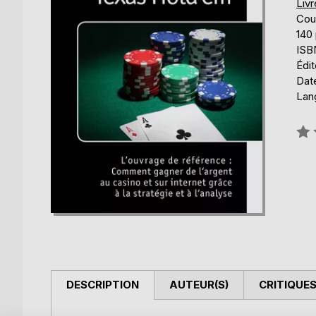
Liv
Cou
140
ISB
Édi
Date
Lan
Éval
0%
DESCRIPTION
AUTEUR(S)
CRITIQUES