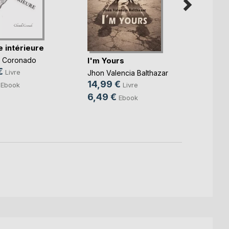
Je dé
 intérieure
Virgini
I'm Yours
le Coronado
14,9
€
Livre
Jhon Valencia Balthazar
8,99
14,99 €
Ebook
Livre
6,49 €
Ebook