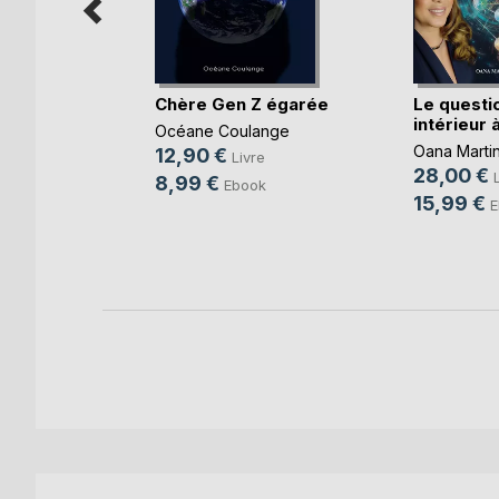
efuge
Chère Gen Z égarée
Le quest
intérieur à
Océane Coulange
Oana Marti
12,90 €
Livre
28,00 €
8,99 €
Ebook
15,99 €
E