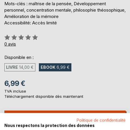
Mots-clés : maîtrise de la pensée, Développement
personnel, concentration mentale, philosophie théosophique,
Amélioration de la mémoire
Accessibilité: Accès limité
Évaluation:
0%
0
avis
Disponible en :
LIVRE
14,00 €
EBOOK
6,99 €
6,99 €
TVA incluse
Téléchargement disponible dès maintenant
AJOUTER AU PANIER
Politique de confidentialité
Nous respectons la protection des données