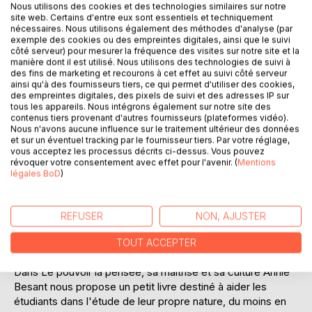
Nous utilisons des cookies et des technologies similaires sur notre
Ajouter à ma liste d'envies
site web. Certains d'entre eux sont essentiels et techniquement
Laisser un avis
nécessaires. Nous utilisons également des méthodes d'analyse (par
exemple des cookies ou des empreintes digitales, ainsi que le suivi
côté serveur) pour mesurer la fréquence des visites sur notre site et la
manière dont il est utilisé. Nous utilisons des technologies de suivi à
des fins de marketing et recourons à cet effet au suivi côté serveur
ainsi qu'à des fournisseurs tiers, ce qui permet d'utiliser des cookies,
des empreintes digitales, des pixels de suivi et des adresses IP sur
tous les appareils. Nous intégrons également sur notre site des
contenus tiers provenant d'autres fournisseurs (plateformes vidéo).
DESCRIPTION
Nous n'avons aucune influence sur le traitement ultérieur des données
et sur un éventuel tracking par le fournisseur tiers. Par votre réglage,
vous acceptez les processus décrits ci-dessus. Vous pouvez
révoquer votre consentement avec effet pour l'avenir. (
Mentions
Annie Besant avait depuis son enfance des interrogations
légales BoD
)
spirituelles. Les réponses des Églises établies ne l'avaient
pas satisfaite. Elle avait surtout des difficultés à en
accepter les dogmes, comme l'idée d'un châtiment
REFUSER
NON, AJUSTER
éternel sans rédemption possible, ou les dérives du
patriarcat.
TOUT ACCEPTER
Dans Le pouvoir la pensée, sa maîtrise et sa culture Annie
Besant nous propose un petit livre destiné à aider les
étudiants dans l'étude de leur propre nature, du moins en