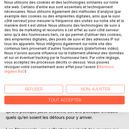
Nous utilisons des cookies et des technologies similaires sur notre
site web. Certains d'entre eux sont essentiels et techniquement
nécessaires. Nous utilisons également des méthodes d'analyse (par
exemple des cookies ou des empreintes digitales, ainsi que le suivi
côté serveur) pour mesurer la fréquence des visites sur notre site et la
manière dont il est utilisé. Nous utilisons des technologies de suivi à
des fins de marketing et recourons à cet effet au suivi côté serveur
DESCRIPTION
ainsi qu'à des fournisseurs tiers, ce qui permet d'utiliser des cookies,
des empreintes digitales, des pixels de suivi et des adresses IP sur
tous les appareils. Nous intégrons également sur notre site des
contenus tiers provenant d'autres fournisseurs (plateformes vidéo).
Le Prince de Nicolas Machiavel est un traité politique
Nous n'avons aucune influence sur le traitement ultérieur des données
rédigé en 1513 mais publié en 1532, après la mort de
et sur un éventuel tracking par le fournisseur tiers. Par votre réglage,
vous acceptez les processus décrits ci-dessus. Vous pouvez
Machiavel (1527). Depuis plus de 5 siècles, son succès ne
révoquer votre consentement avec effet pour l'avenir. (
Mentions
se dément pas. Analysé, décortiqué, loué ou blâmé, interdit
légales BoD
)
par les autorités religieuses de son époque, étudié à
l’université, il ne cesse de susciter la curiosité, la
fascination ou le dégoût.
REFUSER
NON, AJUSTER
Le Prince est l’ouvrage de référence de la pensée politique
car sa conception est radicalement moderne. Il réussit à
TOUT ACCEPTER
dissocier le réel et l’action de la moralité en considérant
qu’une politique juste et bonne est une politique efficace
quels qu’en soient les détours pour y arriver.