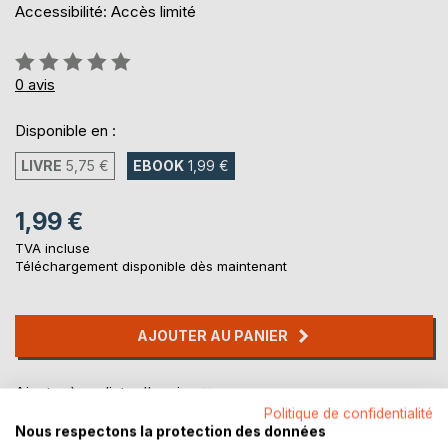
Accessibilité: Accès limité
Évaluation:
0%
0
avis
Disponible en :
LIVRE
5,75 €
EBOOK
1,99 €
1,99 €
TVA incluse
Téléchargement disponible dès maintenant
AJOUTER AU PANIER
Ajouter à ma liste d'envies
Laisser un avis
Politique de confidentialité
Nous respectons la protection des données