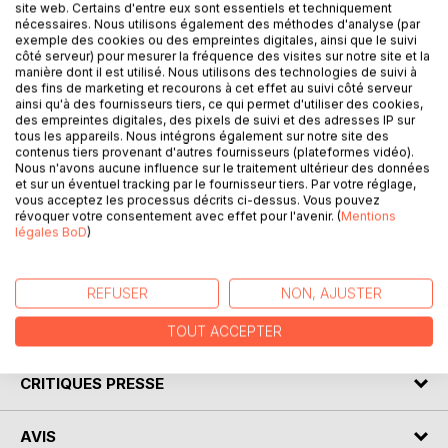
DESCRIPTION
site web. Certains d'entre eux sont essentiels et techniquement
nécessaires. Nous utilisons également des méthodes d'analyse (par
exemple des cookies ou des empreintes digitales, ainsi que le suivi
côté serveur) pour mesurer la fréquence des visites sur notre site et la
Qu'un rêve d'adolescent de 17 ans, remonte dans l'esprit
manière dont il est utilisé. Nous utilisons des technologies de suivi à
de l'adulte de 48 ans que je suis, surtout au cours d'une
des fins de marketing et recourons à cet effet au suivi côté serveur
nuit, et je m'incline devant la beauté apparue. La fille du
ainsi qu'à des fournisseurs tiers, ce qui permet d'utiliser des cookies,
des empreintes digitales, des pixels de suivi et des adresses IP sur
rêve commence par s'évader des griffes de mon trauma,
tous les appareils. Nous intégrons également sur notre site des
pour se tailler au fond de ma mémoire. Mon livre se divise
contenus tiers provenant d'autres fournisseurs (plateformes vidéo).
en deux, sans autre raison que mon goût. D'un côté
Nous n'avons aucune influence sur le traitement ultérieur des données
et sur un éventuel tracking par le fournisseur tiers. Par votre réglage,
littéraire, et de l'autre mathématique, il a une capacité peu
vous acceptez les processus décrits ci-dessus. Vous pouvez
ordinaire de combler mes caprices. Car j'aime les bonnes
révoquer votre consentement avec effet pour l'avenir. (
Mentions
questions, et le souvenir au féminin. Le lecteur potentiel
légales BoD
)
peut y comprendre qu'un rêve éveillé, aujourd'hui, suscite
assez de curiosité.
REFUSER
NON, AJUSTER
AUTEUR(S)
TOUT ACCEPTER
CRITIQUES PRESSE
AVIS