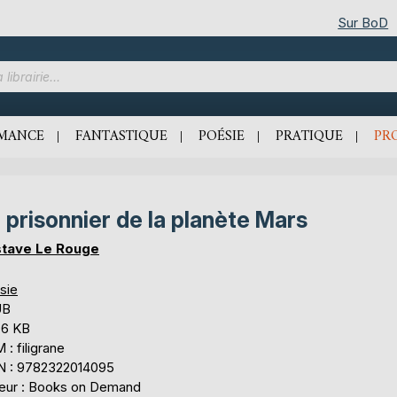
Sur BoD
MANCE
FANTASTIQUE
POÉSIE
PRATIQUE
PR
 prisonnier de la planète Mars
tave Le Rouge
sie
UB
,6 KB
: filigrane
N : 9782322014095
teur : Books on Demand