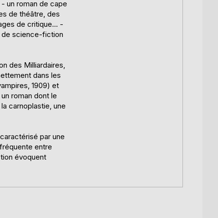
s - un roman de cape
es de théâtre, des
es de critique... -
 de science-fiction
n des Milliardaires,
 nettement dans les
vampires, 1909) et
 un roman dont le
la carnoplastie, une
 caractérisé par une
n fréquente entre
ction évoquent