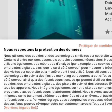
Date
Lang
Mots
Acce
Éval
0%
Politique de confiden
Nous respectons la protection des données
Nous utilisons des cookies et des technologies similaires sur notre site 
Certains d'entre eux sont essentiels et techniquement nécessaires. Nous
utilisons également des méthodes d'analyse (par exemple des cookies 
empreintes digitales, ainsi que le suivi côté serveur) pour mesurer la fré
des visites sur notre site et la manière dont il est utilisé. Nous utilisons de
technologies de suivi à des fins de marketing et recourons à cet effet au 
DESCRIPTION
AUTEUR(S)
CRITIQUES
côté serveur ainsi qu'à des fournisseurs tiers, ce qui permet d'utiliser des
cookies, des empreintes digitales, des pixels de suivi et des adresses IP
tous les appareils. Nous intégrons également sur notre site des contenus 
Envoyé sur la planète Mars grâce à l'énergie psyc
Il n'y a pour le moment pas de critique presse.
Gustave Le Rouge
provenant d'autres fournisseurs (plateformes vidéo). Nous n'avons aucu
Merci de vous connecter
ici
à votre compte c
influence sur le traitement ultérieur des données et sur un éventuel tracki
monastère indien, Robert Darvel y découvre une mons
Gustave Henri Joseph Lerouge 
le fournisseur tiers. Par votre réglage, vous acceptez les processus décri
le 22 juillet 1867 et mort à Pari
dessus. Vous pouvez révoquer votre consentement avec effet pour l'aven
Sur cette terrifiante planète, où la vie est un cau
(
Mentions légales BoD
)