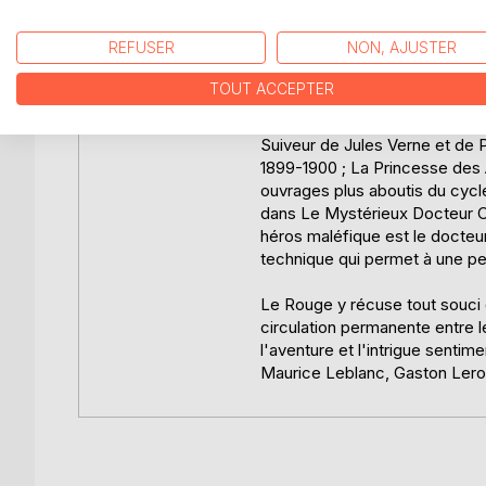
cheptel à leurs maîtres, les Vampires. Ces dernier
Gustave Le Rouge fut un poly
d'entre eux : des pieuvres volantes, géniales et i
et d'épée, des poèmes, une an
REFUSER
NON, AJUSTER
mystère caché par la montagne de cristal. Un myst
scénarios de films policiers, 
et surtout de romans d'aventur
TOUT ACCEPTER
Depuis un demi-siècle, les amateurs de Gustave Le
ou de merveilleux.
La Guerre des Vampires - pour son chef-d'oeuvre. 
romans inspirés par la planète rouge.
Suiveur de Jules Verne et de P
1899-1900 ; La Princesse des A
ouvrages plus aboutis du cycle
dans Le Mystérieux Docteur Co
héros maléfique est le docteur
technique qui permet à une pe
Le Rouge y récuse tout souci d
circulation permanente entre le
l'aventure et l'intrigue senti
Maurice Leblanc, Gaston Lero