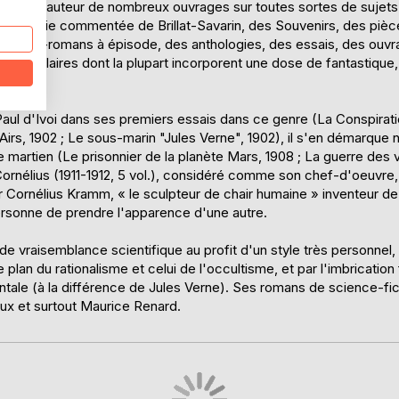
s rendent le même service aux plus raffinés et aristocratiques
graphe, auteur de nombreux ouvrages sur toutes sortes de sujet
nvisibles. Mais les Invisibles eux-mêmes tremblent devant le
thologie commentée de Brillat-Savarin, des Souvenirs, des pièc
ère que Robert Darvel a bien l'intention de découvrir.
des ciné-romans à épisode, des anthologies, des essais, des ouvrag
e populaires dont la plupart incorporent une dose de fantastique,
 Rouge tiennent Le Prisonnier de la planète Mars - et sa suite,
C'est peut-être aussi et surtout le plus étrange de tous les
aul d'Ivoi dans ses premiers essais dans ce genre (La Conspiratio
irs, 1902 ; Le sous-marin "Jules Verne", 1902), il s'en démarque
 martien (Le prisonnier de la planète Mars, 1908 ; La guerre des 
rnélius (1911-1912, 5 vol.), considéré comme son chef-d'oeuvre,
 Cornélius Kramm, « le sculpteur de chair humaine » inventeur de 
rsonne de prendre l'apparence d'une autre.
e vraisemblance scientifique au profit d'un style très personnel,
 plan du rationalisme et celui de l'occultisme, et par l'imbricatio
mentale (à la différence de Jules Verne). Ses romans de science-fi
ux et surtout Maurice Renard.