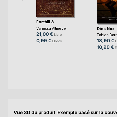
ata
Forthill 3
Dies Nox
Vanessa Altmeyer
re
21,00 €
Livre
Fabien Barr
0,99 €
18,90 €
Ebook
L
10,99 €
E
Vue 3D du produit. Exemple basé sur la couve