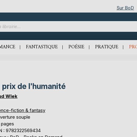
Sur BoD
MANCE
FANTASTIQUE
POÉSIE
PRATIQUE
PR
 prix de l'humanité
ud Wlek
ence-fiction & fantasy
verture souple
 pages
N : 9782322569434