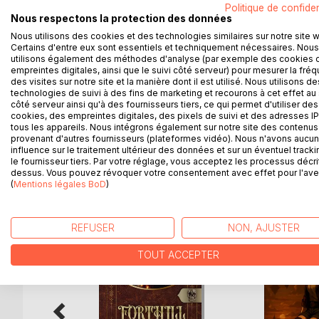
Politique de confiden
stérile, ce qui a entraîné une baisse massive de 
Nous respectons la protection des données
scientifiques s'alarmaient de l'augmentation const
Nous utilisons des cookies et des technologies similaires sur notre site 
Certains d'entre eux sont essentiels et techniquement nécessaires. Nous
Ella Miller est une planquée. Pendant vingt-et-un 
utilisons également des méthodes d'analyse (par exemple des cookies 
empreintes digitales, ainsi que le suivi côté serveur) pour mesurer la fré
devenu. Protégée, mais privée de sa liberté. Seuleme
des visites sur notre site et la manière dont il est utilisé. Nous utilisons de
dangers extérieurs, mais surtout, accomplir ce qu'
technologies de suivi à des fins de marketing et recourons à cet effet au 
côté serveur ainsi qu'à des fournisseurs tiers, ce qui permet d'utiliser des
cookies, des empreintes digitales, des pixels de suivi et des adresses IP
Survivre dans ce monde, alors qu'elle est ce qu'il
tous les appareils. Nous intégrons également sur notre site des contenus 
provenant d'autres fournisseurs (plateformes vidéo). Nous n'avons aucu
influence sur le traitement ultérieur des données et sur un éventuel tracki
le fournisseur tiers. Par votre réglage, vous acceptez les processus décri
dessus. Vous pouvez révoquer votre consentement avec effet pour l'aven
D’AUTRES TITRES À D
(
Mentions légales BoD
)
REFUSER
NON, AJUSTER
TOUT ACCEPTER