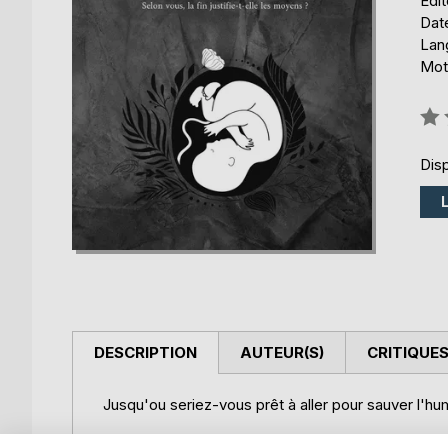
Édi
Date
Lang
Mots
Éval
0%
Disp
DESCRIPTION
AUTEUR(S)
CRITIQUES
Jusqu'ou seriez-vous prêt à aller pour sauver l'hum
Depuis quelques siècles, l'espèce humaine est en 