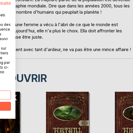
tialité
la démographie mondiale. Dire que dans les années 2000, tous les
ante du nombre d'humains qui peuplait la planète !
web.
ans, la jeune femme a vécu à l'abri de ce que le monde est
ou des
quence
nt aujourd'hui, elle n'a plus le choix. Ella doit affronter les
s
elle pense être juste.
suivi
 sur
s cherchent avec tant d'ardeur, ne va pas être une mince affaire !
tiers
ne
ng par
ts ci-
ir.
ÉCOUVRIR