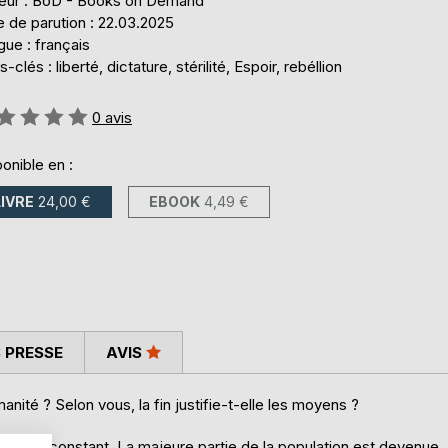
teur : BoD - Books on Demand
 de parution : 22.03.2025
ue : français
-clés : liberté, dictature, stérilité, Espoir, rebéllion
uation:
0
avis
onible en :
LIVRE
24,00 €
EBOOK
4,49 €
 PRESSE
AVIS
anité ? Selon vous, la fin justifie-t-elle les moyens ?
déclin constant. La majeure partie de la population est devenue