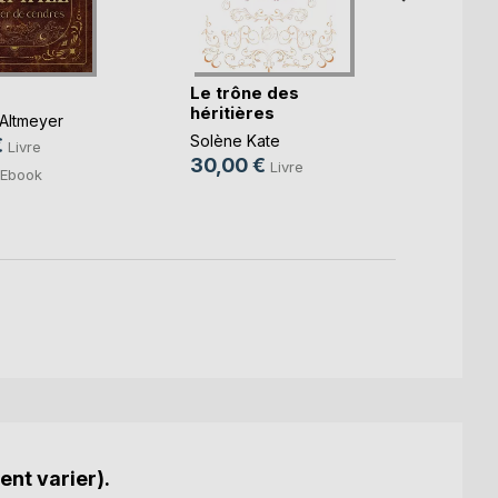
Le trône des
Les D
héritières
Altmeyer
Cléo M
Solène Kate
€
19,0
Livre
30,00 €
Livre
Ebook
ent varier).