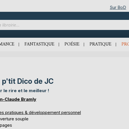
Sur BoD
MANCE
FANTASTIQUE
POÉSIE
PRATIQUE
PR
 p'tit Dico de JC
 le rire et le meilleur !
n-Claude Bramly
res pratiques & développement personnel
verture souple
 pages