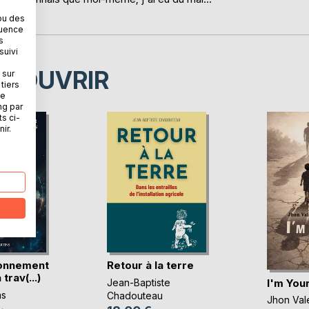
...
ou des
quence
s
suivi
ÉCOUVRIR
 sur
tiers
ne
ng par
ts ci-
ir.
ionnement
Retour à la terre
 trav(...)
I'm You
Jean-Baptiste
ns
Chadouteau
Jhon Val