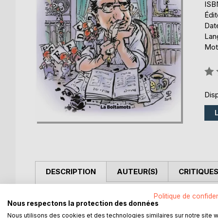
ISB
Édi
Date
Lang
Mots
Éval
0%
Disp
DESCRIPTION
AUTEUR(S)
CRITIQUES
Politique de confiden
Taquiner les mots, les titiller... Jouer avec eux po
Nous respectons la protection des données
toujours dire, tout en le disant quand même, quand 
Nous utilisons des cookies et des technologies similaires sur notre site 
Me suis-je bien fait comprendre ? Heu... pas sûr !