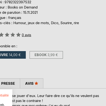
N : 9782322397532
teur : Books on Demand
 de parution : 15.11.2021
ue : français
-clés : Humour, jeux de mots, Dico, Sourire, rire
uation:
0
avis
onible en :
LIVRE
14,00 €
EBOOK
3,99 €
 PRESSE
AVIS
tialité
ur mieux se jouer d'eux. Leur faire dire ce qu'ils ne veulent pas
ce n'est pas le contraire !
web.
 Je reconnais que moi-même; j'ai eu du mal...