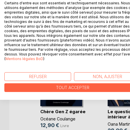
Certains d'entre eux sont essentiels et techniquement nécessaires. Nous
Bref : Un p'tit dico pas tout à fait comme les autres
utilisons également des méthodes d'analyse (par exemple des cookies 
empreintes digitales, ainsi que le suivi côté serveur) pour mesurer la fré
des visites sur notre site et la manière dont il est utilisé. Nous utilisons de
technologies de suivi à des fins de marketing et recourons à cet effet au 
côté serveur ainsi qu'à des fournisseurs tiers, ce qui permet d'utiliser des
D’AUTRES TITRES À D
cookies, des empreintes digitales, des pixels de suivi et des adresses IP
tous les appareils. Nous intégrons également sur notre site des contenus 
provenant d'autres fournisseurs (plateformes vidéo). Nous n'avons aucu
influence sur le traitement ultérieur des données et sur un éventuel tracki
le fournisseur tiers. Par votre réglage, vous acceptez les processus décri
dessus. Vous pouvez révoquer votre consentement avec effet pour l'aven
(
Mentions légales BoD
)
REFUSER
NON, AJUSTER
TOUT ACCEPTER
efuge
Chère Gen Z égarée
Le quest
intérieur à
Océane Coulange
Oana Marti
12,90 €
Livre