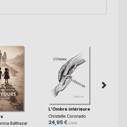
Je dé
L'Ombre intérieure
Virgini
rs
Christelle Coronado
14,9
24,95 €
Livre
encia Balthazar
8,99