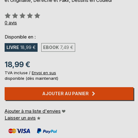
et Originalité, Derviche et Fakir, Dessins en Couleur
Évaluation:
0%
0
avis
Disponible en :
LIVRE
18,99 €
EBOOK
7,49 €
18,99 €
TVA incluse /
Envoi en sus
disponible (dès maintenant)
AJOUTER AU PANIER
Ajouter à ma liste d'envies
Laisser un avis