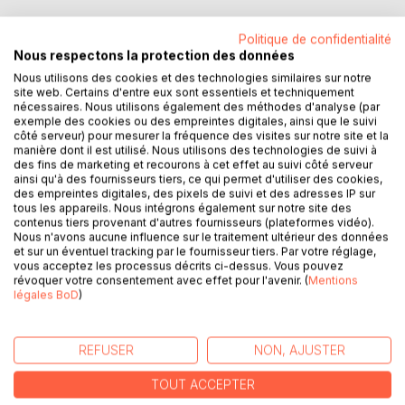
Politique de confidentialité
Nous respectons la protection des données
Nous utilisons des cookies et des technologies similaires sur notre
DESCRIPTION
site web. Certains d'entre eux sont essentiels et techniquement
nécessaires. Nous utilisons également des méthodes d'analyse (par
exemple des cookies ou des empreintes digitales, ainsi que le suivi
'Le Recueil d'Esquisses Colorées'
côté serveur) pour mesurer la fréquence des visites sur notre site et la
est un ouvrage qui contient 63
manière dont il est utilisé. Nous utilisons des technologies de suivi à
des fins de marketing et recourons à cet effet au suivi côté serveur
Dessins couleur et 7 Textes
ainsi qu'à des fournisseurs tiers, ce qui permet d'utiliser des cookies,
Poétiques célébrant la féerie de la
des empreintes digitales, des pixels de suivi et des adresses IP sur
vie humaine dans ses différentes
tous les appareils. Nous intégrons également sur notre site des
contenus tiers provenant d'autres fournisseurs (plateformes vidéo).
dimensions. Evocation radicale du
Nous n'avons aucune influence sur le traitement ultérieur des données
Temps Originel et de la lumière de
et sur un éventuel tracking par le fournisseur tiers. Par votre réglage,
l'Âme, le lecteur y trouvera un point
vous acceptez les processus décrits ci-dessus. Vous pouvez
révoquer votre consentement avec effet pour l'avenir. (
Mentions
de vue rafraichissant sur l'Art de
légales BoD
)
vivre et le plaisir d'exister par
l'expérience des épreuves de la
Terre, et la conquête de la Sagesse
REFUSER
NON, AJUSTER
qu'elles recèlent en elles.
TOUT ACCEPTER
'Le Recueil d'Esquisses Colorées' ou