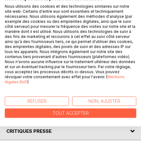
Nous utilisons des cookies et des technologies similaires sur notre
Résumé:
site web. Certains d'entre eux sont essentiels et techniquement
nécessaires. Nous utilisons également des méthodes d'analyse (par
exemple des cookies ou des empreintes digitales, ainsi que le suivi
Que feriez-vous si vous faisiez soudainement un bel
côté serveur) pour mesurer la fréquence des visites sur notre site et la
héritage provenant d’une personne que vous ne
manière dont il est utilisé. Nous utilisons des technologies de suivi à
connaissiez pas ?
des fins de marketing et recourons à cet effet au suivi côté serveur
ainsi qu'à des fournisseurs tiers, ce qui permet d'utiliser des cookies,
La vie de Gabrielle en est bouleversée. Cela déclenche la
des empreintes digitales, des pixels de suivi et des adresses IP sur
rupture de son couple et son déménagement dans la
tous les appareils. Nous intégrons également sur notre site des
maison héritée, en Suisse. Une nouvelle vie, de nouveaux
contenus tiers provenant d'autres fournisseurs (plateformes vidéo).
Nous n'avons aucune influence sur le traitement ultérieur des données
amis, tout pourrait être parfait s’il n’y avait pas ce mystère
et sur un éventuel tracking par le fournisseur tiers. Par votre réglage,
autour du défunt et toutes ces surprises concoctées.
vous acceptez les processus décrits ci-dessus. Vous pouvez
Installez-vous confortablement pour passer un moment
révoquer votre consentement avec effet pour l'avenir. (
Mentions
légales BoD
)
plein de suspens, de surprises, d’émotions et de mystère
en lisant cette histoire. Vous ne vous regarderez plus de
ma même façon dans un miroir.
REFUSER
NON, AJUSTER
TOUT ACCEPTER
AUTEUR(S)
CRITIQUES PRESSE