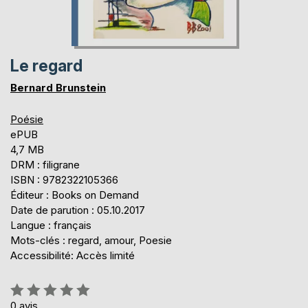
Le regard
Bernard Brunstein
Poésie
ePUB
4,7 MB
DRM : filigrane
ISBN : 9782322105366
Éditeur : Books on Demand
Date de parution : 05.10.2017
Langue : français
Mots-clés : regard, amour, Poesie
Accessibilité: Accès limité
Évaluation:
0%
0
avis