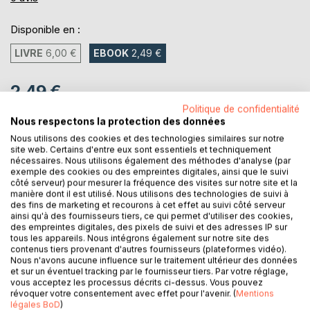
Disponible en :
LIVRE
6,00 €
EBOOK
2,49 €
2,49 €
Politique de confidentialité
TVA incluse
Nous respectons la protection des données
Téléchargement disponible dès maintenant
Nous utilisons des cookies et des technologies similaires sur notre
site web. Certains d'entre eux sont essentiels et techniquement
nécessaires. Nous utilisons également des méthodes d'analyse (par
AJOUTER AU PANIER
exemple des cookies ou des empreintes digitales, ainsi que le suivi
côté serveur) pour mesurer la fréquence des visites sur notre site et la
manière dont il est utilisé. Nous utilisons des technologies de suivi à
des fins de marketing et recourons à cet effet au suivi côté serveur
Ajouter à ma liste d'envies
ainsi qu'à des fournisseurs tiers, ce qui permet d'utiliser des cookies,
Laisser un avis
des empreintes digitales, des pixels de suivi et des adresses IP sur
tous les appareils. Nous intégrons également sur notre site des
contenus tiers provenant d'autres fournisseurs (plateformes vidéo).
Nous n'avons aucune influence sur le traitement ultérieur des données
et sur un éventuel tracking par le fournisseur tiers. Par votre réglage,
vous acceptez les processus décrits ci-dessus. Vous pouvez
révoquer votre consentement avec effet pour l'avenir. (
Mentions
légales BoD
)