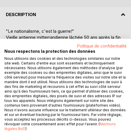
DESCRIPTION
"Le nationalisme, c'est la guerre!"
Vieille antienne mitterrandienne lâchée 50 ans après la fin
de la Seconde Guerre Mondiale et révélatrice d'une
Politique de confidentialité
France, d'un Monde blasés par les espérances
Nous respectons la protection des données
multimillénaires des peuples cherchant, au creux de leur
Nous utilisons des cookies et des technologies similaires sur notre
identité, le terreau d'une réalité qui ferait sens par-delà les
site web. Certains d'entre eux sont essentiels et techniquement
varias politiques et intellectuels propres à chaque siècle.
nécessaires. Nous utilisons également des méthodes d'analyse (par
exemple des cookies ou des empreintes digitales, ainsi que le suivi
"Le nationalisme, c'est la guerre", devenu le fer de lance
côté serveur) pour mesurer la fréquence des visites sur notre site et la
des européistes anti souverainistes de tous poils, en
manière dont il est utilisé. Nous utilisons des technologies de suivi à
opposition à une Union européenne qui ne serait
des fins de marketing et recourons à cet effet au suivi côté serveur
ainsi qu'à des fournisseurs tiers, ce qui permet d'utiliser des cookies,
évidemment que paix. Les Serbes et les Irakiens s'en
des empreintes digitales, des pixels de suivi et des adresses IP sur
souviennent.
tous les appareils. Nous intégrons également sur notre site des
Mais à accuser la Nation de tous les maux, on en vient à
contenus tiers provenant d'autres fournisseurs (plateformes vidéo).
Nous n'avons aucune influence sur le traitement ultérieur des données
former des peuples qui finissent par se détester eux-
et sur un éventuel tracking par le fournisseur tiers. Par votre réglage,
mêmes et à des castes politiques refusant l'appellation de
vous acceptez les processus décrits ci-dessus. Vous pouvez
nationalisme, mêmes lorsqu'elles en sont, lui préférant les
révoquer votre consentement avec effet pour l'avenir. (
Mentions
légales BoD
)
sobriquets de "souverainistes" ou "patriotes".