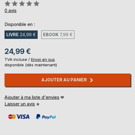
Évaluation:
0%
0
avis
Disponible en :
LIVRE
24,99 €
EBOOK
7,99 €
24,99 €
TVA incluse /
Envoi en sus
disponible (dès maintenant)
AJOUTER AU PANIER
Ajouter à ma liste d'envies
Laisser un avis