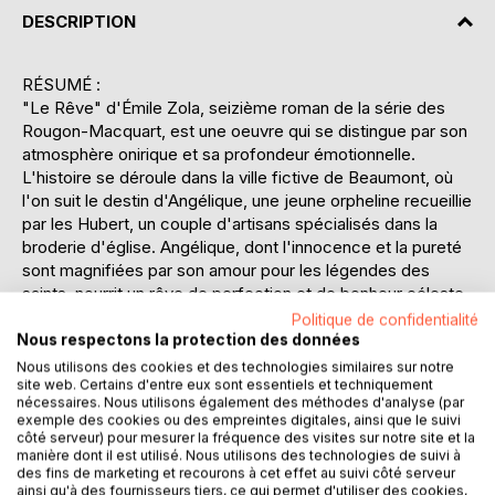
DESCRIPTION
RÉSUMÉ :
"Le Rêve" d'Émile Zola, seizième roman de la série des
Rougon-Macquart, est une oeuvre qui se distingue par son
atmosphère onirique et sa profondeur émotionnelle.
L'histoire se déroule dans la ville fictive de Beaumont, où
l'on suit le destin d'Angélique, une jeune orpheline recueillie
par les Hubert, un couple d'artisans spécialisés dans la
broderie d'église. Angélique, dont l'innocence et la pureté
sont magnifiées par son amour pour les légendes des
saints, nourrit un rêve de perfection et de bonheur céleste.
Ce rêve prend une tournure inattendue lorsqu'elle
Politique de confidentialité
rencontre Félicien, le fils d'un évêque, et en tombe
Nous respectons la protection des données
éperdument amoureuse. Leur amour, bien que pur, se
Nous utilisons des cookies et des technologies similaires sur notre
site web. Certains d'entre eux sont essentiels et techniquement
heurte aux conventions sociales et religieuses de l'époque.
nécessaires. Nous utilisons également des méthodes d'analyse (par
Zola explore avec finesse les thèmes de l'amour idéalisé,
exemple des cookies ou des empreintes digitales, ainsi que le suivi
de la foi et de la lutte entre le rêve et la réalité. Le roman
côté serveur) pour mesurer la fréquence des visites sur notre site et la
est un contraste poignant avec les oeuvres plus
manière dont il est utilisé. Nous utilisons des technologies de suivi à
des fins de marketing et recourons à cet effet au suivi côté serveur
naturalistes de Zola, offrant une vision poétique de la quête
ainsi qu'à des fournisseurs tiers, ce qui permet d'utiliser des cookies,