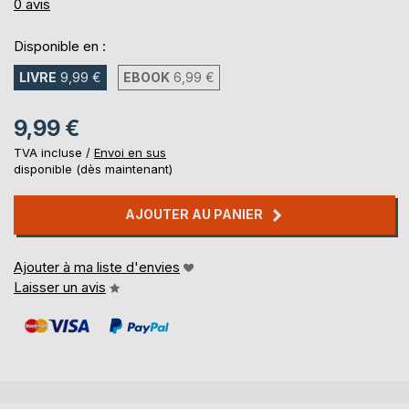
0%
0
avis
Disponible en :
LIVRE
9,99 €
EBOOK
6,99 €
9,99 €
TVA incluse /
Envoi en sus
disponible (dès maintenant)
AJOUTER AU PANIER
Ajouter à ma liste d'envies
Laisser un avis