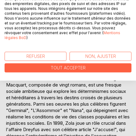
d'un idéal inaccessible. À travers une prose riche et
des empreintes digitales, des pixels de suivi et des adresses IP sur
évocatrice, l'auteur nous plonge dans un univers où le rêve
tous les appareils. Nous intégrons également sur notre site des
contenus tiers provenant d'autres fournisseurs (plateformes vidéo).
et la réalité s'entremêlent, illustrant la fragilité des
Nous n'avons aucune influence sur le traitement ultérieur des données
aspirations humaines face aux rigueurs du destin.
et sur un éventuel tracking par le fournisseur tiers. Par votre réglage,
vous acceptez les processus décrits ci-dessus. Vous pouvez
révoquer votre consentement avec effet pour l'avenir. (
Mentions
L'AUTEUR :
légales BoD
)
Émile Zola, né à Paris le 2 avril 1840 et mort le 29
septembre 1902, est l'une des figures emblématiques de la
littérature française du XIXe siècle. Connu pour être le chef
REFUSER
NON, AJUSTER
de file du naturalisme, Zola a marqué son époque par ses
romans engagés et sa plume incisive. Issu d'une famille
TOUT ACCEPTER
modeste, il commence sa carrière littéraire après avoir
travaillé brièvement dans l'édition. Sa série des Rougon-
Macquart, composée de vingt romans, est une fresque
sociale ambitieuse qui explore les déterminismes sociaux
et héréditaires à travers les destins croisés de plusieurs
générations. Parmi ses oeuvres les plus célèbres figurent
"Germinal", "L'Assommoir" et "Nana", qui dépeignent avec
réalisme les conditions de vie des classes populaires et les
injustices sociales. En 1898, Zola joue un rôle crucial dans
l'affaire Dreyfus avec son célèbre article "J'accuse!", qui
dénonce l'antisémitisme et l'injustice de l'accusation