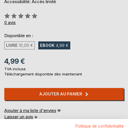
Accessibilité: Accès limité
Évaluation:
0%
0
avis
Disponible en :
LIVRE
10,00 €
EBOOK
4,99 €
4,99 €
TVA incluse
Téléchargement disponible dès maintenant
AJOUTER AU PANIER
Ajouter à ma liste d'envies
Laisser un avis
Politique de confidentialité