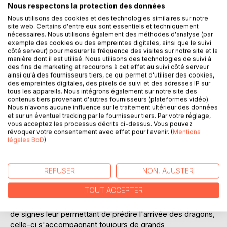
Nous respectons la protection des données
Nous utilisons des cookies et des technologies similaires sur notre
site web. Certains d'entre eux sont essentiels et techniquement
nécessaires. Nous utilisons également des méthodes d'analyse (par
exemple des cookies ou des empreintes digitales, ainsi que le suivi
côté serveur) pour mesurer la fréquence des visites sur notre site et la
DESCRIPTION
manière dont il est utilisé. Nous utilisons des technologies de suivi à
des fins de marketing et recourons à cet effet au suivi côté serveur
ainsi qu'à des fournisseurs tiers, ce qui permet d'utiliser des cookies,
des empreintes digitales, des pixels de suivi et des adresses IP sur
Les dragons ont ils existé ? Comment expliquer que sur
tous les appareils. Nous intégrons également sur notre site des
tous les continents, des peuples ne se connaissant pas les
contenus tiers provenant d'autres fournisseurs (plateformes vidéo).
décrivent dans leur mythes ? Souvent couverts d'écailles,
Nous n'avons aucune influence sur le traitement ultérieur des données
et sur un éventuel tracking par le fournisseur tiers. Par votre réglage,
dotés d'ailes membraneuses et capables de cracher des
vous acceptez les processus décrits ci-dessus. Vous pouvez
colonnes de feu, ces créatures n'ont jamais cessés
révoquer votre consentement avec effet pour l'avenir. (
Mentions
d'inspirer la terreur et d'exalter notre imagination... or si le
légales BoD
)
commun des mortels n'a aucun élément attestant de leur
existence, un groupe d'initiés en possède des preuves
qu'il protège et transmet dans le plus grand secret... c'est
REFUSER
NON, AJUSTER
de cette connaissance que nous parle ce conte.
TOUT ACCEPTER
Age après âge, ces initiés ont étudié le ciel à la recherche
de signes leur permettant de prédire l'arrivée des dragons,
celle-ci s'accompagnant toujours de grands