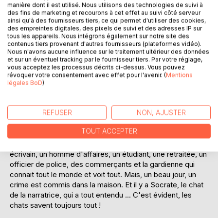
Laisser un avis
manière dont il est utilisé. Nous utilisons des technologies de suivi à
des fins de marketing et recourons à cet effet au suivi côté serveur
ainsi qu'à des fournisseurs tiers, ce qui permet d'utiliser des cookies,
des empreintes digitales, des pixels de suivi et des adresses IP sur
tous les appareils. Nous intégrons également sur notre site des
contenus tiers provenant d'autres fournisseurs (plateformes vidéo).
Nous n'avons aucune influence sur le traitement ultérieur des données
et sur un éventuel tracking par le fournisseur tiers. Par votre réglage,
vous acceptez les processus décrits ci-dessus. Vous pouvez
DESCRIPTION
révoquer votre consentement avec effet pour l'avenir. (
Mentions
légales BoD
)
L'histoire est inspirée d'un fait divers réel : après la
REFUSER
NON, AJUSTER
seconde guerre mondiale, on découvrit notamment dans la
collection du maréchal Von Goering des faux tableaux de
TOUT ACCEPTER
Vermeer, oeuvres d'un faussaire nommé Van Meegeren.
Dans un petit immeuble parisien vivent des professeurs, un
écrivain, un homme d'affaires, un étudiant, une retraitée, un
officier de police, des commerçants et la gardienne qui
connait tout le monde et voit tout. Mais, un beau jour, un
crime est commis dans la maison. Et il y a Socrate, le chat
de la narratrice, qui a tout entendu ... C'est évident, les
chats savent toujours tout !