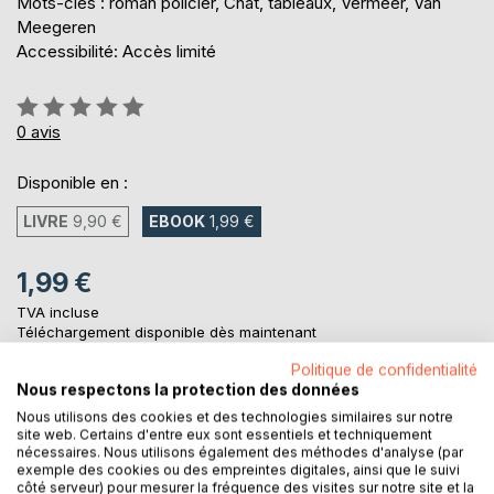
Mots-clés : roman policier, Chat, tableaux, Vermeer, Van
Meegeren
Accessibilité: Accès limité
Évaluation:
0%
0
avis
Disponible en :
LIVRE
9,90 €
EBOOK
1,99 €
1,99 €
TVA incluse
Téléchargement disponible dès maintenant
Politique de confidentialité
Nous respectons la protection des données
AJOUTER AU PANIER
Nous utilisons des cookies et des technologies similaires sur notre
site web. Certains d'entre eux sont essentiels et techniquement
nécessaires. Nous utilisons également des méthodes d'analyse (par
Ajouter à ma liste d'envies
exemple des cookies ou des empreintes digitales, ainsi que le suivi
côté serveur) pour mesurer la fréquence des visites sur notre site et la