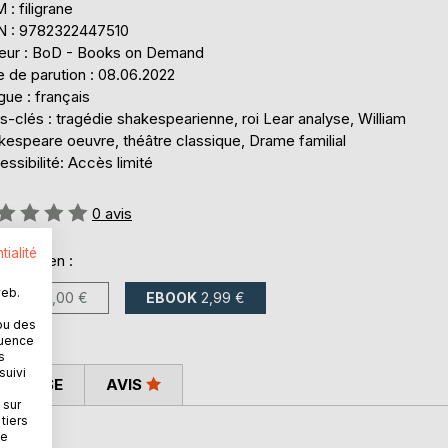
: filigrane
N : 9782322447510
teur : BoD - Books on Demand
 de parution : 08.06.2022
ue : français
-clés : tragédie shakespearienne, roi Lear analyse, William
kespeare oeuvre, théâtre classique, Drame familial
ssibilité: Accès limité
uation:
0
avis
tialité
onible en :
web.
LIVRE
16,00 €
EBOOK
2,99 €
ou des
quence
s
suivi
 PRESSE
AVIS
 sur
tiers
ne