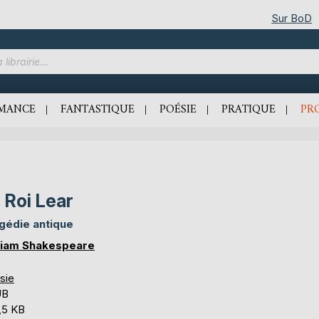
Sur BoD
MANCE
FANTASTIQUE
POÉSIE
PRATIQUE
PR
 Roi Lear
gédie antique
liam Shakespeare
sie
UB
,5 KB