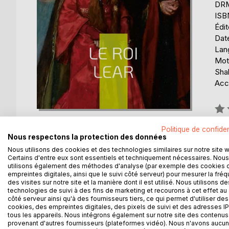
DRM 
ISB
Édi
Date
Lang
Mots
Sha
Acce
Éval
0%
Politique de confiden
Disp
Nous respectons la protection des données
Nous utilisons des cookies et des technologies similaires sur notre site 
Certains d'entre eux sont essentiels et techniquement nécessaires. Nous
utilisons également des méthodes d'analyse (par exemple des cookies 
empreintes digitales, ainsi que le suivi côté serveur) pour mesurer la fré
des visites sur notre site et la manière dont il est utilisé. Nous utilisons de
technologies de suivi à des fins de marketing et recourons à cet effet au 
DESCRIPTION
AUTEUR(S)
CRITIQUES
côté serveur ainsi qu'à des fournisseurs tiers, ce qui permet d'utiliser des
cookies, des empreintes digitales, des pixels de suivi et des adresses IP
tous les appareils. Nous intégrons également sur notre site des contenus 
RÉSUMÉ :
provenant d'autres fournisseurs (plateformes vidéo). Nous n'avons aucu