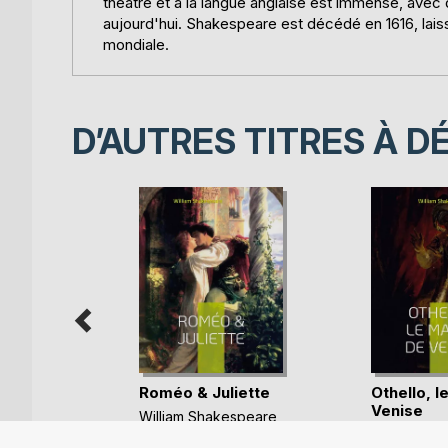
théâtre et à la langue anglaise est immense, avec
aujourd'hui. Shakespeare est décédé en 1616, laissan
mondiale.
D’AUTRES TITRES À D
Roméo & Juliette
Othello, l
e, le
Venise
William Shakespeare
William Sh
1,99 €
Ebook