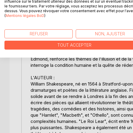
influence sur le traitement ultérieur des données et sur un éventuel tracki
"Le Roi Lear" de William Shakespeare est une trag
le fournisseur tiers. Par votre réglage, vous acceptez les processus décri
trahison et de la rédemption. Le récit s'articule au
dessus. Vous pouvez révoquer votre consentement avec effet pour l'aven
royaume entre ses trois filles, Goneril, Regan et C
(
Mentions légales BoD
)
que Goneril et Regan flattent leur père avec des par
déshériter. Cette décision précipite une série d'é
l'orgueil et de l'aveuglement. Lear se retrouve pr
REFUSER
NON, AJUSTER
filles aînées révèlent leur véritable nature perfid
TOUT ACCEPTER
Shakespeare dépeint la chute d'un homme autrefoi
propres erreurs. Parallèlement, l'intrigue secondai
Edmond, renforce les thèmes de l'illusion et de la 
interroge la condition humaine et la quête de réde
L'AUTEUR :
William Shakespeare, né en 1564 à Stratford-upo
dramaturges et poètes de la littérature anglaise. F
solide avant de se rendre à Londres à la fin des a
écrire des pièces qui allaient révolutionner le th
tragédies, des comédies et des histoires, ainsi qu
que "Hamlet", "Macbeth", et "Othello", sont connu
complexités humaines. "Le Roi Lear", écrit entre 1
plus puissantes. Shakespeare a également été un a