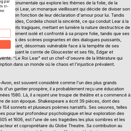
ng par
édie monumentale qui explore les thèmes de la folie, de la
ts ci-
tour du roi Lear, un monarque vieillissant qui décide de diviser son
ir.
ordelia, en fonction de leur déclaration d'amour pour lui. Tandis
oles vides, Cordelia choisit la sincérité, ce qui conduit Lear à la
vénements tragiques, mettant en lumière la nature destructrice de
ogressivement isolé et confronté à sa propre folie, tandis que ses
e. À travers des scènes poignantes et des dialogues puissants,
s puissant, désormais vulnérable face à la tempête de ses
re impliquant le comte de Gloucester et ses fils, Edgar et
vérité. "Le Roi Lear" est un chef-d'oeuvre de la littérature qui
mption dans un monde où le chaos et l'injustice prévalent.
n-Avon, est souvent considéré comme l'un des plus grands
ils d'un gantier prospère, il a probablement reçu une éducation
nnées 1580. Là, il a rejoint une troupe de théâtre et a commencé à
éâtre de son époque. Shakespeare a écrit 39 pièces, dont des
e 154 sonnets et plusieurs poèmes narratifs. Ses oeuvres, telles
es pour leur profondeur psychologique et leur exploration des
605 et 1606, est l'une de ses tragédies les plus sombres et les
cteur et copropriétaire du Globe Theatre. Sa contribution au