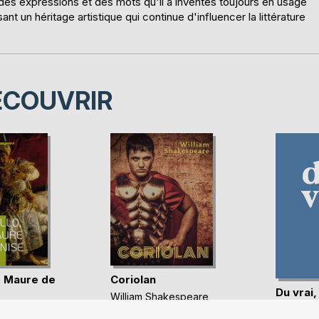
 des expressions et des mots qu'il a inventés toujours en usage
t un héritage artistique qui continue d'influencer la littérature
ÉCOUVRIR
e Maure de
Coriolan
Du vrai,
William Shakespeare
Eva Racz
akespeare
6,49 €
Ebook