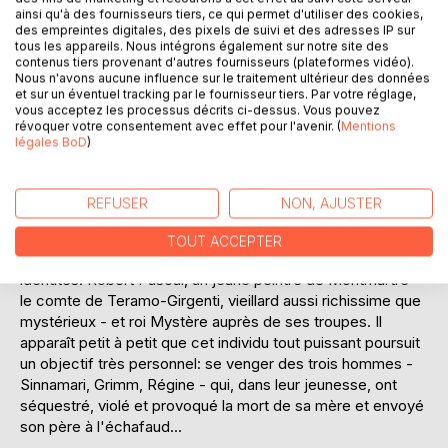
Ce roman débute par le long récit des opérations montées
ainsi qu'à des fournisseurs tiers, ce qui permet d'utiliser des cookies,
par le Roi des Catacombes, autrement dit roi Mystère, pour
des empreintes digitales, des pixels de suivi et des adresses IP sur
tous les appareils. Nous intégrons également sur notre site des
faire échapper à la guillotine un condamné à mort innocent.
contenus tiers provenant d'autres fournisseurs (plateformes vidéo).
Commandant à l'ensemble de la pègre parisienne, ce
Nous n'avons aucune influence sur le traitement ultérieur des données
personnage est tout puissant. Il dispose de moyens
et sur un éventuel tracking par le fournisseur tiers. Par votre réglage,
financiers illimités et de complices dans tous les rouages
vous acceptez les processus décrits ci-dessus. Vous pouvez
révoquer votre consentement avec effet pour l'avenir. (
Mentions
de l'Etat. Il s'offre le luxe, en outre, d'inviter à dîner
légales BoD
)
quelques représentants de la bonne société, dont le
procureur impérial Sinnamari, le directeur de l'Assistance
publique Eustache Grimm et le colonel Régine, afin de leur
REFUSER
NON, AJUSTER
faire assister en direct à l'évasion du condamné, qu'il ne
peuvent empêcher. Le récit voit ensuite le roi Mystère
TOUT ACCEPTER
prendre toute son ampleur. L'homme dispose de trois
identités: Robert Pascal, un jeune peintre de Montmartre -
le comte de Teramo-Girgenti, vieillard aussi richissime que
mystérieux - et roi Mystère auprès de ses troupes. Il
apparaît petit à petit que cet individu tout puissant poursuit
un objectif très personnel: se venger des trois hommes -
Sinnamari, Grimm, Régine - qui, dans leur jeunesse, ont
séquestré, violé et provoqué la mort de sa mère et envoyé
son père à l'échafaud...