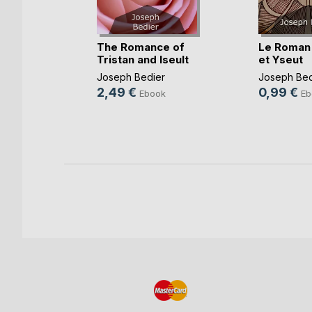
The Romance of
Le Roman 
Tristan and Iseult
et Yseut
Joseph Bedier
Joseph Bed
iez
2,49 €
0,99 €
Ebook
Eb
k
e