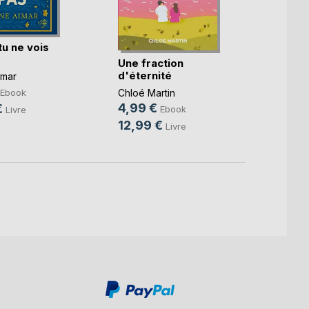
tu ne vois
Une fraction
Ingrid
d'éternité
imar
Camille
Chloé Martin
Ebook
5,99
4,99 €
€
Ebook
Livre
15,9
12,99 €
Livre