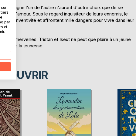
out éloigne l'un de l'autre n'auront d'autre choix que de se
 sur
tiers
nte de l'amour. Sous le regard inquisiteur de leurs ennemis, le
ne
se et d'inventivité et affrontent mille dangers pour vivre dans leur
ng par
évore.
ts ci-
ir.
mé de merveilles, Tristan et Iseut ne peut que plaire à un jeune
'ardeur de la jeunesse.
ÉCOUVRIR