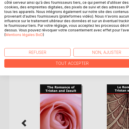
côté serveur ainsi qu'à des fournisseurs tiers, ce qui permet d'utiliser des
Au sortir de l'adolescence, deux jeunes gens que t
cookies, des empreintes digitales, des pixels de suivi et des adresses IP
tous les appareils. Nous intégrons également sur notre site des contenus 
soumettre à la force invisible mais combien puissa
provenant d'autres fournisseurs (plateformes vidéo). Nous n'avons aucu
valeureux Tristan et Iseut la Blonde rivalisent de ru
influence sur le traitement ultérieur des données et sur un éventuel tracki
chair et leur âme cette passion coupable qui les d
le fournisseur tiers. Par votre réglage, vous acceptez les processus décri
dessus. Vous pouvez révoquer votre consentement avec effet pour l'aven
(
Mentions légales BoD
)
Récit d'aventure, récit d'amours contrariées parse
public, car les héros incarnent l'esprit rebelle et l
REFUSER
NON, AJUSTER
TOUT ACCEPTER
D’AUTRES TITRES À D