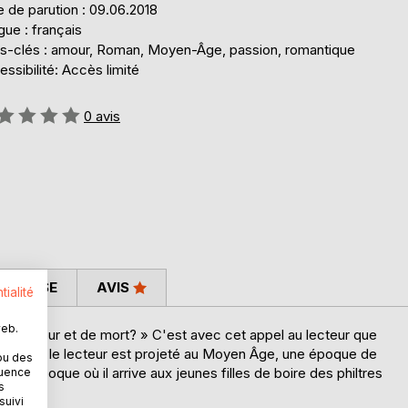
 de parution : 09.06.2018
ue : français
s-clés : amour, Roman, Moyen-Âge, passion, romantique
ssibilité: Accès limité
uation:
0
avis
 PRESSE
AVIS
tialité
web.
te d'amour et de mort? » C'est avec cet appel au lecteur que
 phrase, le lecteur est projeté au Moyen Âge, une époque de
ou des
 une époque où il arrive aux jeunes filles de boire des philtres
quence
s
suivi