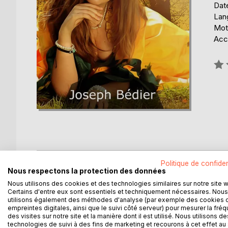
Date
Lang
Mot
Acce
Éval
0%
DESCRIPTION
AUTEUR(S)
CRITIQUES
Politique de confiden
Nous respectons la protection des données
Nous utilisons des cookies et des technologies similaires sur notre site 
« Seigneurs, vous plaît-il d'entendre un beau con
Certains d'entre eux sont essentiels et techniquement nécessaires. Nous
commence Tristan et Iseut. Par la magie de cette
utilisons également des méthodes d'analyse (par exemple des cookies 
chevalerie et de sorcellerie, de nains et de géants,
empreintes digitales, ainsi que le suivi côté serveur) pour mesurer la fré
des visites sur notre site et la manière dont il est utilisé. Nous utilisons de
d'amour...
technologies de suivi à des fins de marketing et recourons à cet effet au 