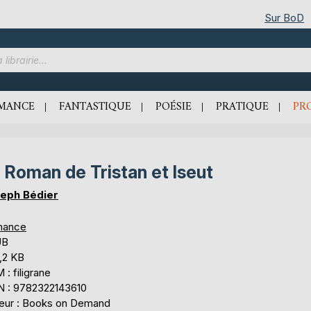
Sur BoD
MANCE
FANTASTIQUE
POÉSIE
PRATIQUE
PR
 Roman de Tristan et Iseut
eph Bédier
mance
UB
,2 KB
: filigrane
N : 9782322143610
teur : Books on Demand