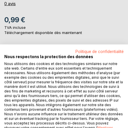
0%
0
avis
0,99 €
TVA incluse
Téléchargement disponible dès maintenant
Politique de confidentialité
AJOUTER AU PANIER
Nous respectons la protection des données
Nous utilisons des cookies et des technologies similaires sur notre
site web. Certains d'entre eux sont essentiels et techniquement
Ajouter à ma liste d'envies
nécessaires. Nous utilisons également des méthodes d'analyse (par
Laisser un avis
exemple des cookies ou des empreintes digitales, ainsi que le suivi
côté serveur) pour mesurer la fréquence des visites sur notre site et la
manière dont il est utilisé. Nous utilisons des technologies de suivi à
des fins de marketing et recourons à cet effet au suivi côté serveur
ainsi qu'à des fournisseurs tiers, ce qui permet d'utiliser des cookies,
des empreintes digitales, des pixels de suivi et des adresses IP sur
tous les appareils. Nous intégrons également sur notre site des
contenus tiers provenant d'autres fournisseurs (plateformes vidéo).
Nous n'avons aucune influence sur le traitement ultérieur des données
DESCRIPTION
et sur un éventuel tracking par le fournisseur tiers. Par votre réglage,
vous acceptez les processus décrits ci-dessus. Vous pouvez
révoquer votre consentement avec effet pour l'avenir. (
Mentions