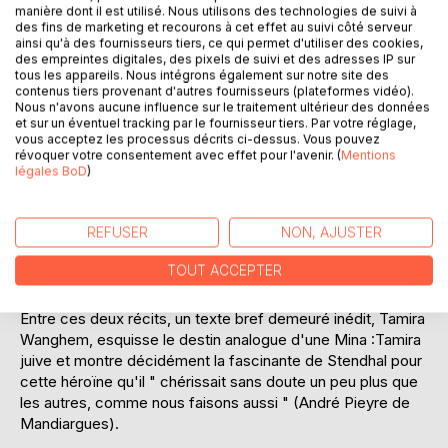
Une même héroïne, l'inoubliable Mina, hante deux récits
manière dont il est utilisé. Nous utilisons des technologies de suivi à
posthumes de Stendhal, une nouvelle, Mina de Vanghel, et
des fins de marketing et recourons à cet effet au suivi côté serveur
ainsi qu'à des fournisseurs tiers, ce qui permet d'utiliser des cookies,
un roman, Le Rose et le Vert.
des empreintes digitales, des pixels de suivi et des adresses IP sur
tous les appareils. Nous intégrons également sur notre site des
Dans le premier texte, contemporain du Rouge et le Noir,
contenus tiers provenant d'autres fournisseurs (plateformes vidéo).
elle recherche, après la mort de son père, un incognito
Nous n'avons aucune influence sur le traitement ultérieur des données
et sur un éventuel tracking par le fournisseur tiers. Par votre réglage,
propre à éloigner les chasseurs de dot. La destinée de la
vous acceptez les processus décrits ci-dessus. Vous pouvez
jeune Allemande se noue au bord d'un lac savoyard et
révoquer votre consentement avec effet pour l'avenir. (
Mentions
s'accomplit tragiquement. Dans Le Rose et le Vert, roman
légales BoD
)
inachevé écrit en 1837, Stendhal improvise en pleine liberté,
un an avant La Chartreuse de Parme, revenant au versant
REFUSER
NON, AJUSTER
germanique de son écriture et à ses années de jeunesse à
Brunswick où il rencontra Mina, découvrit Mozart et apprit
TOUT ACCEPTER
sérieusement... l'anglais.
Entre ces deux récits, un texte bref demeuré inédit, Tamira
Wanghem, esquisse le destin analogue d'une Mina :Tamira
juive et montre décidément la fascinante de Stendhal pour
cette héroïne qu'il " chérissait sans doute un peu plus que
les autres, comme nous faisons aussi " (André Pieyre de
Mandiargues).