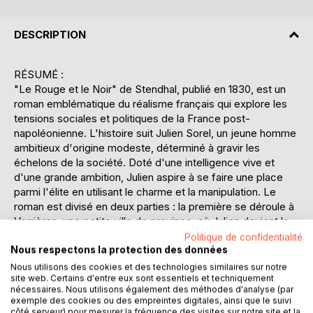
DESCRIPTION
RÉSUMÉ :
"Le Rouge et le Noir" de Stendhal, publié en 1830, est un
roman emblématique du réalisme français qui explore les
tensions sociales et politiques de la France post-
napoléonienne. L'histoire suit Julien Sorel, un jeune homme
ambitieux d'origine modeste, déterminé à gravir les
échelons de la société. Doté d'une intelligence vive et
d'une grande ambition, Julien aspire à se faire une place
parmi l'élite en utilisant le charme et la manipulation. Le
roman est divisé en deux parties : la première se déroule à
Verrières, une petite ville de province, où Julien devient le
précepteur des enfants de Monsieur de Rênal, un maire
Politique de confidentialité
influent. La deuxième partie se déroule à Paris, alors que
Nous respectons la protection des données
Julien s'immerge dans le monde ecclésiastique et
Nous utilisons des cookies et des technologies similaires sur notre
site web. Certains d'entre eux sont essentiels et techniquement
politique. À travers son parcours, Stendhal dépeint les
nécessaires. Nous utilisons également des méthodes d'analyse (par
conflits entre les aspirations personnelles et les contraintes
exemple des cookies ou des empreintes digitales, ainsi que le suivi
sociales, tout en critiquant l'hypocrisie et le matérialisme
côté serveur) pour mesurer la fréquence des visites sur notre site et la