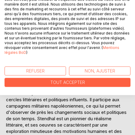
de son époque. Le roman est également une exploration
manière dont il est utilisé. Nous utilisons des technologies de suivi à
des fins de marketing et recourons à cet effet au suivi côté serveur
psychologique de Julien, dont les ambitions et les
ainsi qu'à des fournisseurs tiers, ce qui permet d'utiliser des cookies,
désillusions sont mises en lumière par ses relations
des empreintes digitales, des pixels de suivi et des adresses IP sur
complexes avec deux femmes, Madame de Rênal et
tous les appareils. Nous intégrons également sur notre site des
contenus tiers provenant d'autres fournisseurs (plateformes vidéo).
Mathilde de La Mole. "Le Rouge et le Noir" est un chef-
Nous n'avons aucune influence sur le traitement ultérieur des données
d'oeuvre littéraire qui continue de fasciner par sa
et sur un éventuel tracking par le fournisseur tiers. Par votre réglage,
profondeur psychologique et sa critique sociale.
vous acceptez les processus décrits ci-dessus. Vous pouvez
révoquer votre consentement avec effet pour l'avenir. (
Mentions
légales BoD
)
L'AUTEUR :
Stendhal, de son vrai nom Marie-Henri Beyle, est né le 23
janvier 1783 à Grenoble, en France. Il est l'un des écrivains
REFUSER
NON, AJUSTER
les plus importants du XIXe siècle, reconnu pour son style
incisif et son analyse perspicace de la société et de la
TOUT ACCEPTER
psychologie humaine. Après des études à l'École centrale
de Grenoble, Stendhal s'installe à Paris où il se lie avec des
cercles littéraires et politiques influents. Il participe aux
campagnes militaires napoléoniennes, ce qui lui permet
d'observer de près les changements sociaux et politiques
de son temps. Stendhal est un pionnier du réalisme
littéraire, et ses oeuvres se caractérisent par une
exploration minutieuse des motivations humaines et des