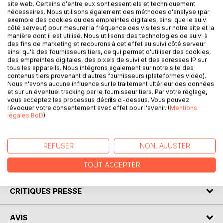
site web. Certains d'entre eux sont essentiels et techniquement
nécessaires. Nous utilisons également des méthodes d'analyse (par
exemple des cookies ou des empreintes digitales, ainsi que le suivi
côté serveur) pour mesurer la fréquence des visites sur notre site et la
manière dont il est utilisé. Nous utilisons des technologies de suivi à
des fins de marketing et recourons à cet effet au suivi côté serveur
ainsi qu'à des fournisseurs tiers, ce qui permet d'utiliser des cookies,
DESCRIPTION
des empreintes digitales, des pixels de suivi et des adresses IP sur
tous les appareils. Nous intégrons également sur notre site des
contenus tiers provenant d'autres fournisseurs (plateformes vidéo).
Le temps universel qui coule ...
Nous n'avons aucune influence sur le traitement ultérieur des données
et sur un éventuel tracking par le fournisseur tiers. Par votre réglage,
Des poésies dans un sablier......Sera-t-il-vide de temps, ou
vous acceptez les processus décrits ci-dessus. Vous pouvez
plein de toute cette vie ?... et on retourne le sablier... Hier
révoquer votre consentement avec effet pour l'avenir. (
Mentions
s'écoulera-t-il vers Demain ou vice-versa ? Où est le petit
légales BoD
)
grain de sable du présent ?... Les réponses sont entre ces
lignes !
REFUSER
NON, AJUSTER
AUTEUR(S)
TOUT ACCEPTER
CRITIQUES PRESSE
AVIS