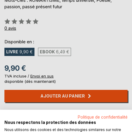
Mots-clés : ROMANTISME, temps universel, Poesie,
passion, passé présent futur
Évaluation:
0%
0
avis
Disponible en :
LIVRE
9,90 €
EBOOK
6,49 €
9,90 €
TVA incluse /
Envoi en sus
disponible (dès maintenant)
AJOUTER AU PANIER
Ajouter à ma liste d'envies
Politique de confidentialité
Laisser un avis
Nous respectons la protection des données
Nous utilisons des cookies et des technologies similaires sur notre