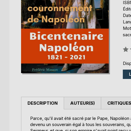
ISB
Édi
Date
Lang
Mots
sacr
Éval
0%
Disp
DESCRIPTION
AUTEUR(S)
CRITIQUES
Parce, qu'il avait été sacré par le Pape, Napoléon a
devenu un souverain égal à tous les souverains, qu'i
Seigneur, et que, si son empire n'avait point reçu une