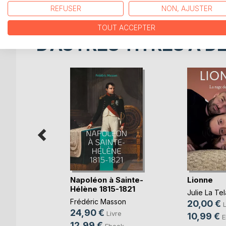
REFUSER
NON, AJUSTER
TOUT ACCEPTER
D’AUTRES TITRES À D
Napoléon à Sainte-
Lionne
Hélène 1815-1821
ers Soi
Julie La Tel
Frédéric Masson
20,00 €
L
24,90 €
ie Setbon
Livre
10,99 €
E
12,99 €
Ebook