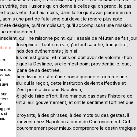
, en vérité, des illusions qu'on donne à celles qu'on prend, le pas
ne l'a pas été. Tout au moins, dans la foi qu'il avait placée en sa
u, admis une part de fatalisme qui devait le rendre plus apte
 été désigné, qu'il remplissait, qu'il accomplissait une mission.
lique confusément.
cient, qu'il ne raisonne point, qu'il essaie de réfuter, se fait jou
crit à Joséphine : Toute ma vie, j'ai tout sacrifié, tranquillité,
tialité
t : Je dépends des événements ; je n'ai
ncore : Plus on est grand, et moins on doit avoir de volonté ; l'on
web.
st-ce que la Destinée, si elle n'est point providentielle, que,
ou des
rd ? Qui parle de sa destinée,
quence
n, l'institution divine n'est qu'une conséquence et comme une
s
de celui qui la reçoit, cette institution devient effective et
suivi
ert ? Ce n'est point à dire que Napoléon,
 sur
 moins obligé de faire effort. Il ne manque pas dans l'histoire de
tiers
i besognent à leur gouvernement, et ont le sentiment fort net que
ne
ng par
ts ci-
pour des croyants, à des phrases, à des mots ou des gestes. ll
ir.
tes, se trouvent chez Napoléon à partir du Couronnement. Cet
rets de ce couronnement pour mieux comprendre le destin tragique