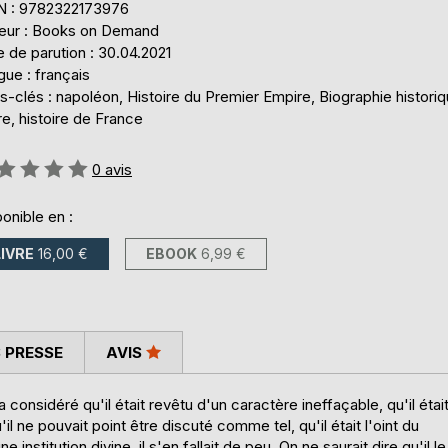
N : 9782322173976
teur : Books on Demand
 de parution : 30.04.2021
ue : français
-clés : napoléon, Histoire du Premier Empire, Biographie historiq
e, histoire de France
uation:
0
avis
onible en :
LIVRE
16,00 €
EBOOK
6,99 €
 PRESSE
AVIS
 considéré qu'il était revêtu d'un caractère ineffaçable, qu'il étai
l ne pouvait point être discuté comme tel, qu'il était l'oint du
 institution divine, il s'en fallait de peu. On ne saurait dire qu'il le