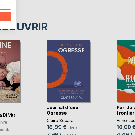
ÉCOUVRIR
Journal d'une
Par-delà
Ogresse
frontiè
a Di Vita
Claire Squara
Anne-Lau
ivre
18,99 €
16,00 
Livre
book
7,99 €
4,49 €
Ebook