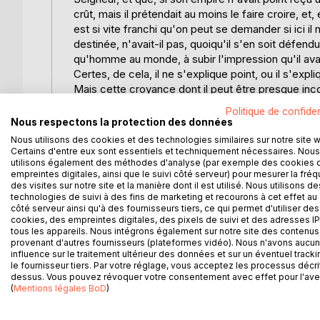
crût, mais il prétendait au moins le faire croire, et
est si vite franchi qu'on peut se demander si ici il 
destinée, n'avait-il pas, quoiqu'il s'en soit défend
qu'homme au monde, à subir l'impression qu'il avait
Certes, de cela, il ne s'explique point, ou il s'exp
Mais cette croyance dont il peut être presque incons
par quantité de phrases échappées. Ainsi, lorsqu'il é
Politique de confiden
intérêt, bonheur, à ma destinée ; lorsqu'il lui écri
Nous respectons la protection des données
pas de volonté ; j'attends tout de leur issue ; et e
Nous utilisons des cookies et des technologies similaires sur notre site 
dépend des événements et des circonstances ; qu'e
Certains d'entre eux sont essentiels et techniquement nécessaires. Nous
utilisons également des méthodes d'analyse (par exemple des cookies 
valent les événements s'ils ne tiennent qu'au hasa
empreintes digitales, ainsi que le suivi côté serveur) pour mesurer la fré
entend bien qu'il est prédestiné. De la désignatio
des visites sur notre site et la manière dont il est utilisé. Nous utilisons de
confirmation, mais n'est-ce pas que devant les yeux 
technologies de suivi à des fins de marketing et recourons à cet effet au 
valable, s'impose à l'esprit, l'obsède et le conqui
côté serveur ainsi qu'à des fournisseurs tiers, ce qui permet d'utiliser des
cookies, des empreintes digitales, des pixels de suivi et des adresses IP
dans la suite de ses actes, se crût (jusqu'en 1810)
tous les appareils. Nous intégrons également sur notre site des contenus 
souverains, fort convaincus de leur droit divin, qu
provenant d'autres fournisseurs (plateformes vidéo). Nous n'avons aucu
leur action
influence sur le traitement ultérieur des données et sur un éventuel tracki
le fournisseur tiers. Par votre réglage, vous acceptez les processus décri
continue y est nécessaire. Mais on les reconnaît 
dessus. Vous pouvez révoquer votre consentement avec effet pour l'aven
semble bien que ces phrases ; ces mots, ces ges
(
Mentions légales BoD
)
ouvrage revient sur les enjeux politiques et sec
du premier empereur des Français.