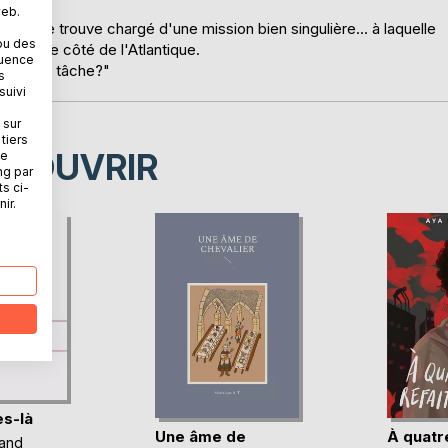
web.
e - se trouve chargé d'une mission bien singulière... à laquelle
ou des
e l'autre côté de l'Atlantique.
quence
 sombre tâche?"
s
suivi
 sur
tiers
ÉCOUVRIR
ne
ng par
ts ci-
ir.
s-là
Une âme de
À quatre
land