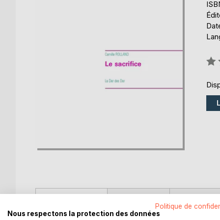
ISB
Édi
Date
Lang
Éval
0%
Disp
DESCRIPTION
AUTEUR(S)
CRITIQUES
Politique de confiden
Nous respectons la protection des données