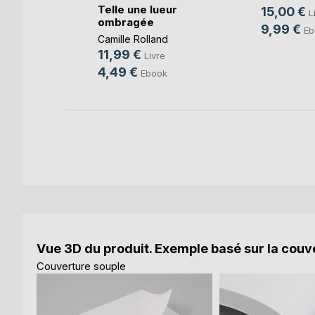
Telle une lueur
15,00 €
L
ombragée
ayer
9,99 €
Eb
e
Camille Rolland
11,99 €
k
Livre
4,49 €
Ebook
Vue 3D du produit. Exemple basé sur la couve
Couverture souple