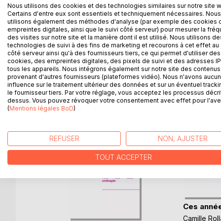
"Hiver 1914...
Nous utilisons des cookies et des technologies similaires sur notre site 
Lorenz - jeune soldat allemand combattant en Franc
Certains d'entre eux sont essentiels et techniquement nécessaires. Nous
utilisons également des méthodes d'analyse (par exemple des cookies 
est également lié Frank, un père de famille vivant d
empreintes digitales, ainsi que le suivi côté serveur) pour mesurer la fré
Mais en quoi consiste-donc cette mystérieuse et
des visites sur notre site et la manière dont il est utilisé. Nous utilisons de
technologies de suivi à des fins de marketing et recourons à cet effet au 
côté serveur ainsi qu'à des fournisseurs tiers, ce qui permet d'utiliser des
cookies, des empreintes digitales, des pixels de suivi et des adresses IP
tous les appareils. Nous intégrons également sur notre site des contenus 
D’AUTRES TITRES À D
provenant d'autres fournisseurs (plateformes vidéo). Nous n'avons aucu
influence sur le traitement ultérieur des données et sur un éventuel tracki
le fournisseur tiers. Par votre réglage, vous acceptez les processus décri
dessus. Vous pouvez révoquer votre consentement avec effet pour l'aven
(
Mentions légales BoD
)
REFUSER
NON, AJUSTER
TOUT ACCEPTER
Ces année
 de
Camille Rol