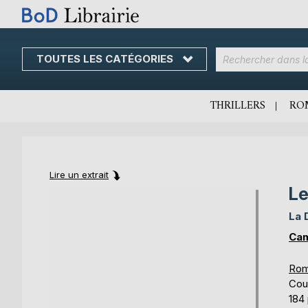
TOUTES LES CATÉGORIES
Skip
to
Content
THRILLERS
RO
Lire un extrait
Le
Skip
Skip
to
to
La 
the
the
end
beginning
Cam
of
of
the
the
Rom
images
images
Cou
gallery
gallery
184