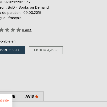
N : 9782322015542
teur : BoD - Books on Demand
 de parution : 09.03.2015
ue : français
uation:
0
avis
onible en :
LIVRE
11,99 €
EBOOK
4,49 €
 PRESSE
AVIS
tialité