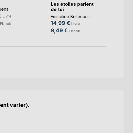
Les étoiles parlent
Carlie
de toi
uena
9,00
€
Livre
Emmeline Bellecour .
2,99
14,99 €
Ebook
Livre
9,49 €
Ebook
ent varier).