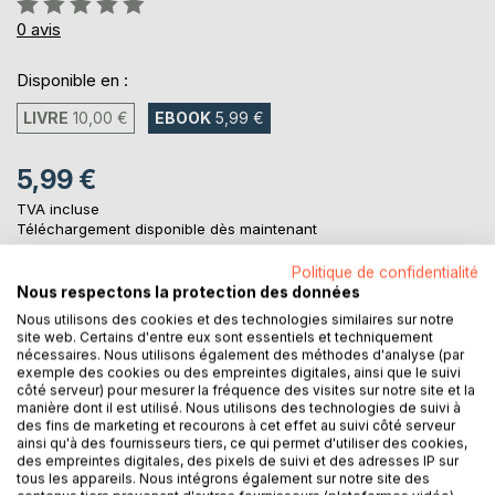
0%
0
avis
Disponible en :
LIVRE
10,00 €
EBOOK
5,99 €
5,99 €
TVA incluse
Téléchargement disponible dès maintenant
Politique de confidentialité
Nous respectons la protection des données
AJOUTER AU PANIER
Nous utilisons des cookies et des technologies similaires sur notre
site web. Certains d'entre eux sont essentiels et techniquement
nécessaires. Nous utilisons également des méthodes d'analyse (par
Ajouter à ma liste d'envies
exemple des cookies ou des empreintes digitales, ainsi que le suivi
côté serveur) pour mesurer la fréquence des visites sur notre site et la
Laisser un avis
manière dont il est utilisé. Nous utilisons des technologies de suivi à
des fins de marketing et recourons à cet effet au suivi côté serveur
ainsi qu'à des fournisseurs tiers, ce qui permet d'utiliser des cookies,
des empreintes digitales, des pixels de suivi et des adresses IP sur
tous les appareils. Nous intégrons également sur notre site des