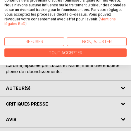
contenus tiers provenant d'autres fournisseurs (plateformes vidéo).
Nous n'avons aucune influence sur le traitement ultérieur des données
et sur un éventuel tracking par le fournisseur tiers. Par votre réglage,
vous acceptez les processus décrits ci-dessus. Vous pouvez
DESCRIPTION
révoquer votre consentement avec effet pour l'avenir. (
Mentions
légales BoD
)
Caroline Kocher est profileuse et maman solo.
Elle ne peut sortir de la grand Ile de Strasbourg : pourquoi ?
REFUSER
NON, AJUSTER
Elle mène une enquête sur trois meurtres qui tournent
autour de la cathédrale de Strasbourg.
TOUT ACCEPTER
Un trafic de drogue ?
Caroline, épaulée par Lucas et Marie, mène une enquête
pleine de rebondissements.
AUTEUR(S)
CRITIQUES PRESSE
AVIS