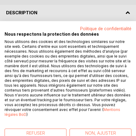
DESCRIPTION
Politique de confidentialité
Marc approche de la quarantaine et tout lui réussit : il est
Nous respectons la protection des données
marié à Alice, l'amour de sa vie, a deux merveilleux enfants
Nous utilisons des cookies et des technologies similaires sur notre
et exerce le métier de ses rêves : pompier. Ensemble, ils
site web. Certains d'entre eux sont essentiels et techniquement
mènent une vie parfaitement heureuse n'ayant rien à envier
nécessaires. Nous utilisons également des méthodes d'analyse (par
aux séries-télés américaines des années 80.
exemple des cookies ou des empreintes digitales, ainsi que le suivi
côté serveur) pour mesurer la fréquence des visites sur notre site et la
Sauf qu'un jour, Marc va se réveiller à l'hôpital et là, le
manière dont il est utilisé. Nous utilisons des technologies de suivi à
cauchemar commence : il apprend qu'il sort d'un long
des fins de marketing et recourons à cet effet au suivi côté serveur
coma et pour couronner le tout, une femme prétend être
ainsi qu'à des fournisseurs tiers, ce qui permet d'utiliser des cookies,
des empreintes digitales, des pixels de suivi et des adresses IP sur
son épouse alors qu'il ne l'a jamais vue !
tous les appareils. Nous intégrons également sur notre site des
Malgré les évidences et l'incompréhension totale de son
contenus tiers provenant d'autres fournisseurs (plateformes vidéo).
entourage, Marc va se dire complètement étranger à cette
Nous n'avons aucune influence sur le traitement ultérieur des données
vie et n'aura qu'un seul but : retrouver sa famille dont
et sur un éventuel tracking par le fournisseur tiers. Par votre réglage,
vous acceptez les processus décrits ci-dessus. Vous pouvez
pourtant personne ne connaît l'existence.
révoquer votre consentement avec effet pour l'avenir. (
Mentions
Alors, que s'est-il passé ? Amnésie ? Folie ? Désir viscéral
légales BoD
)
et impérieux de changer de vie quitte à prendre tous les
risques ?
Pour le découvrir, tentez, vous aussi le saut de l'ange et
REFUSER
NON, AJUSTER