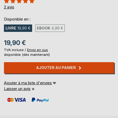
100%
2
avis
Disponible en :
LIVRE
19,90 €
EBOOK
4,99 €
19,90 €
TVA incluse /
Envoi en sus
disponible (dès maintenant)
AJOUTER AU PANIER
Ajouter à ma liste d'envies
Laisser un avis