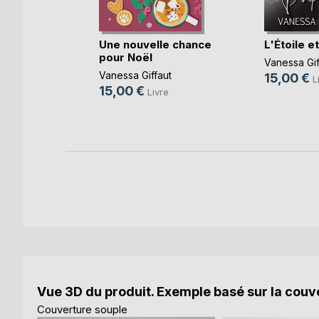
Une nouvelle chance
L'Étoile et
pour Noël
Vanessa Gif
Vanessa Giffaut
15,00 €
L
olb
15,00 €
Livre
re
Vue 3D du produit. Exemple basé sur la couve
Couverture souple