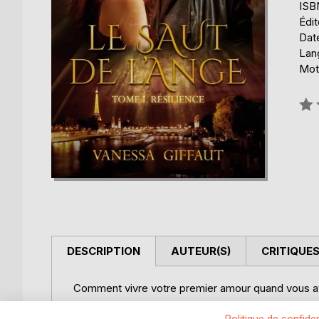
ISB
Édi
Date
Lang
Mot
Éval
0%
DESCRIPTION
AUTEUR(S)
CRITIQUES
Comment vivre votre premier amour quand vous ave
Suite à un accident tragique, Charlotte et son frère