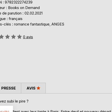
N : 9782322274239
teur : Books on Demand
 de parution : 02.02.2021
ue : français
s-clés : romance fantastique, ANGES
uation:
0
avis
 PRESSE
AVIS
z subi le pire ?
 s'installent avec leur tante à Paris. Entre deuil et nouveau départ