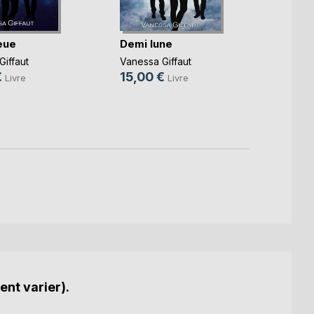
eue
Demi lune
Pleine
iffaut
Vanessa Giffaut
Vaness
€
15,00 €
15,0
Livre
Livre
ent varier).