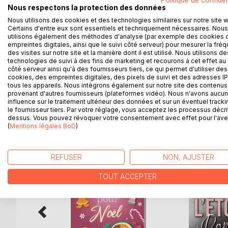
Politique de confiden
Nous respectons la protection des données
rien n'est facile. D'autant qu'un autre drame viend
parler.
Nous utilisons des cookies et des technologies similaires sur notre site 
Certains d'entre eux sont essentiels et techniquement nécessaires. Nous
Par chance, ses nouveaux amis sont là pour la dist
utilisons également des méthodes d'analyse (par exemple des cookies 
s'intéresse-t-il à elle, pour ensuite brusquement l
empreintes digitales, ainsi que le suivi côté serveur) pour mesurer la fré
d'étranges créatures ? Qu'importe, Charlotte ne pe
des visites sur notre site et la manière dont il est utilisé. Nous utilisons de
technologies de suivi à des fins de marketing et recourons à cet effet au 
son secret.
côté serveur ainsi qu'à des fournisseurs tiers, ce qui permet d'utiliser des
Et s'il était le seul à pouvoir l'aider ? Celui qui la s
cookies, des empreintes digitales, des pixels de suivi et des adresses IP
tous les appareils. Nous intégrons également sur notre site des contenus 
provenant d'autres fournisseurs (plateformes vidéo). Nous n'avons aucu
influence sur le traitement ultérieur des données et sur un éventuel tracki
le fournisseur tiers. Par votre réglage, vous acceptez les processus décri
D’AUTRES TITRES À D
dessus. Vous pouvez révoquer votre consentement avec effet pour l'aven
(
Mentions légales BoD
)
REFUSER
NON, AJUSTER
TOUT ACCEPTER