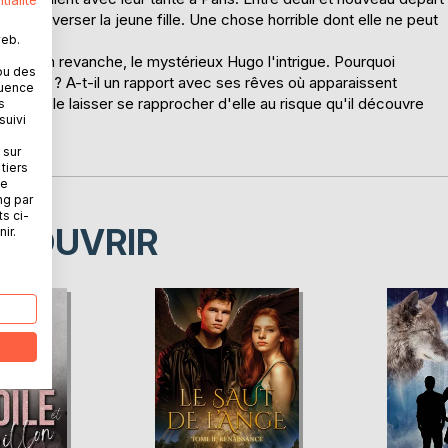
tialité
ra bouleverser la jeune fille. Une chose horrible dont elle ne peut
web.
raire. En revanche, le mystérieux Hugo l'intrigue. Pourquoi
ou des
a rejeter ? A-t-il un rapport avec ses rêves où apparaissent
quence
ut pas le laisser se rapprocher d'elle au risque qu'il découvre
s
suivi
auvera ?
 sur
tiers
ne
ng par
ts ci-
ÉCOUVRIR
ir.