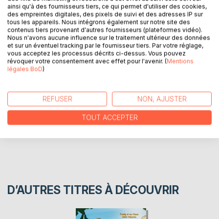
Les enfants de maman tortue sont dodus, bien portants,
ainsi qu'à des fournisseurs tiers, ce qui permet d'utiliser des cookies,
alors que son voisin et ami le chien peine à trouver à
des empreintes digitales, des pixels de suivi et des adresses IP sur
tous les appareils. Nous intégrons également sur notre site des
manger pour ses petits qui sont tout affaiblis. Maman
contenus tiers provenant d'autres fournisseurs (plateformes vidéo).
tortue aidera-t-elle son ami ? Quel est donc son secret
Nous n'avons aucune influence sur le traitement ultérieur des données
pour trouver à manger à ses enfants ?
et sur un éventuel tracking par le fournisseur tiers. Par votre réglage,
vous acceptez les processus décrits ci-dessus. Vous pouvez
révoquer votre consentement avec effet pour l'avenir. (
Mentions
légales BoD
)
AUTEUR(S)
CRITIQUES PRESSE
REFUSER
NON, AJUSTER
TOUT ACCEPTER
AVIS
D’AUTRES TITRES À DÉCOUVRIR