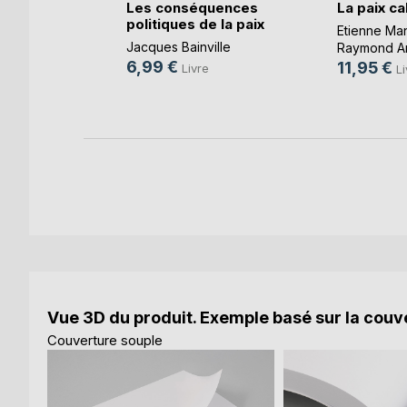
Les conséquences
La paix c
politiques de la paix
Etienne Ma
her
Jacques Bainville
Raymond A
re
6,99 €
11,95 €
Livre
Li
k
Vue 3D du produit. Exemple basé sur la couve
Couverture souple