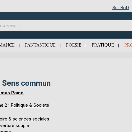
Sur BoD
MANCE
FANTASTIQUE
POÉSIE
PRATIQUE
PR
e Sens commun
mas Paine
e 2 :
Politique & Société
oire & sciences sociales
verture souple
pages