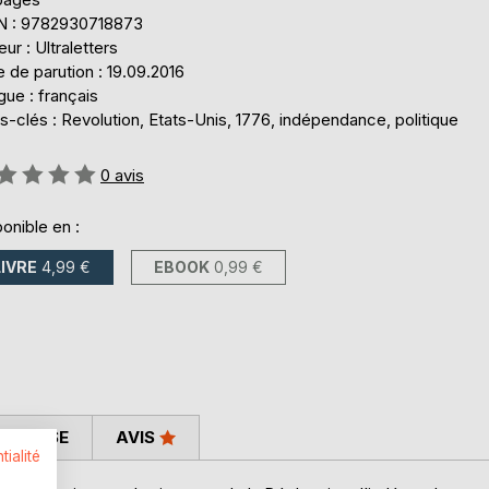
N : 9782930718873
eur : Ultraletters
 de parution : 19.09.2016
ue : français
-clés : Revolution, Etats-Unis, 1776, indépendance, politique
uation:
0
avis
onible en :
LIVRE
4,99 €
EBOOK
0,99 €
 PRESSE
AVIS
tialité