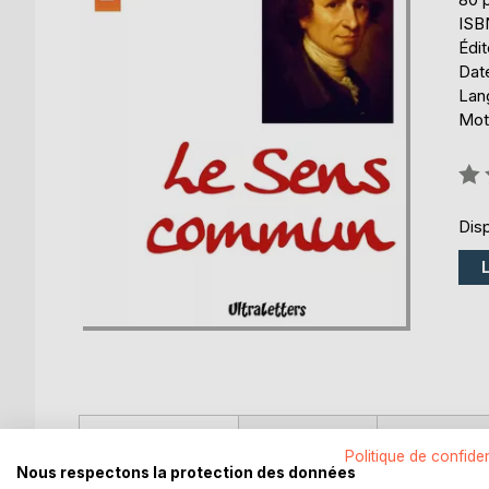
ISB
Édit
Date
Lang
Mots
Éval
0%
Disp
DESCRIPTION
AUTEUR(S)
CRITIQUES
Politique de confiden
Nous respectons la protection des données