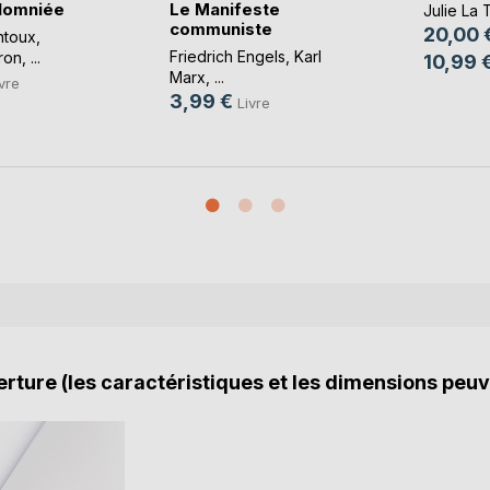
alomniée
Le Manifeste
Julie La T
communiste
20,00 
ntoux
,
Friedrich Engels
,
Karl
ron
, ...
10,99 
Marx
, ...
vre
3,99 €
Livre
rture (les caractéristiques et les dimensions peuv