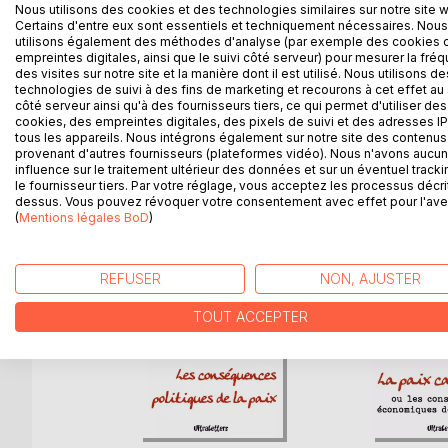
Ce célèbre pamphlet Le Sens commun, publié quel
Nous utilisons des cookies et des technologies similaires sur notre site 
américaine en 1776, a été un immense succès et c
Certains d'entre eux sont essentiels et techniquement nécessaires. Nous
utilisons également des méthodes d'analyse (par exemple des cookies 
empreintes digitales, ainsi que le suivi côté serveur) pour mesurer la fré
Texte intégral de l'édition de 1793.
des visites sur notre site et la manière dont il est utilisé. Nous utilisons de
technologies de suivi à des fins de marketing et recourons à cet effet au 
côté serveur ainsi qu'à des fournisseurs tiers, ce qui permet d'utiliser des
cookies, des empreintes digitales, des pixels de suivi et des adresses IP
tous les appareils. Nous intégrons également sur notre site des contenus 
D’AUTRES TITRES À D
provenant d'autres fournisseurs (plateformes vidéo). Nous n'avons aucu
influence sur le traitement ultérieur des données et sur un éventuel tracki
le fournisseur tiers. Par votre réglage, vous acceptez les processus décri
dessus. Vous pouvez révoquer votre consentement avec effet pour l'aven
(
Mentions légales BoD
)
REFUSER
NON, AJUSTER
TOUT ACCEPTER