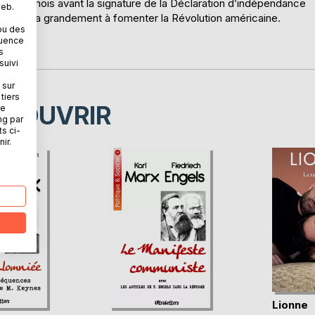
ques mois avant la signature de la Déclaration d’indépendance
web.
ontribua grandement à fomenter la Révolution américaine.
ou des
quence
s
suivi
 sur
tiers
ÉCOUVRIR
ne
ng par
ts ci-
ir.
Lionne