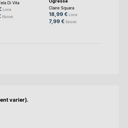
Ogresse
front
ela Di Vita
Claire Squara
Anne-L
€
Livre
18,99 €
16,0
Livre
€
Ebook
7,99 €
4,49
Ebook
ent varier).