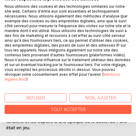
de la résilience des Parisiens face à l'adversité.
Nous utilisons des cookies et des technologies similaires sur notre
site web. Certains d'entre eux sont essentiels et techniquement
L'intrigue principale se concentre sur la défense héroïque
nécessaires. Nous utilisons également des méthodes d'analyse (par
de Paris par le comte Eudes et l'évêque Gozlin, qui ont
exemple des cookies ou des empreintes digitales, ainsi que le suivi
réussi à galvaniser la population pour résister aux assauts
côté serveur) pour mesurer la fréquence des visites sur notre site et la
manière dont il est utilisé. Nous utilisons des technologies de suivi à
répétés des Vikings. Le texte explore les thèmes de la
des fins de marketing et recourons à cet effet au suivi côté serveur
bravoure, de la foi et de la détermination face à une
ainsi qu'à des fournisseurs tiers, ce qui permet d'utiliser des cookies,
menace étrangère. Abbon décrit avec une grande minutie
des empreintes digitales, des pixels de suivi et des adresses IP sur
tous les appareils. Nous intégrons également sur notre site des
les batailles, les négociations et les trahisons qui ont
contenus tiers provenant d'autres fournisseurs (plateformes vidéo).
jalonné ces deux années de siège.
Nous n'avons aucune influence sur le traitement ultérieur des données
et sur un éventuel tracking par le fournisseur tiers. Par votre réglage,
vous acceptez les processus décrits ci-dessus. Vous pouvez
Le livre ne se contente pas de relater les faits militaires ; il
révoquer votre consentement avec effet pour l'avenir. (
Mentions
s'intéresse également aux conséquences politiques et
légales BoD
)
sociales de cet épisode. Le siège a marqué un tournant
dans l'histoire de la France, renforçant le pouvoir des
comtes locaux et préparant le terrain pour l'essor de la
REFUSER
NON, AJUSTER
dynastie capétienne. À travers une narration vivante et des
descriptions détaillées, l'ouvrage offre une immersion
TOUT ACCEPTER
totale dans cette période tumultueuse, faisant revivre les
tensions et les espoirs d'une époque où le destin de Paris
était en jeu.