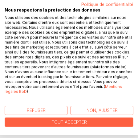
Politique de confidentialité
DESCRIPTION
Nous respectons la protection des données
Nous utilisons des cookies et des technologies similaires sur notre
site web. Certains d'entre eux sont essentiels et techniquement
Le thème de ce livre concerne la fonction respiratoire dans
nécessaires. Nous utilisons également des méthodes d'analyse (par
la pratique du yoga.
exemple des cookies ou des empreintes digitales, ainsi que le suivi
côté serveur) pour mesurer la fréquence des visites sur notre site et la
"Le souffle c'est la vie... Il existe quelque chose de
manière dont il est utilisé. Nous utilisons des technologies de suivi à
magique dans le souffle puisque c'est ce qui nous permet
des fins de marketing et recourons à cet effet au suivi côté serveur
de vivre et d'animer toutes les fonctions de notre corps..."
ainsi qu'à des fournisseurs tiers, ce qui permet d'utiliser des cookies,
des empreintes digitales, des pixels de suivi et des adresses IP sur
On pénètre également dans la philosophie et l'ésotérisme
tous les appareils. Nous intégrons également sur notre site des
du yoga :
contenus tiers provenant d'autres fournisseurs (plateformes vidéo).
"Le Prana c'est l'énergie... Cette énergie anime tout,
Nous n'avons aucune influence sur le traitement ultérieur des données
et sur un éventuel tracking par le fournisseur tiers. Par votre réglage,
depuis le mouvement des astres, en passant par nos
vous acceptez les processus décrits ci-dessus. Vous pouvez
activités corporelles, le fonctionnement de nos organes.
révoquer votre consentement avec effet pour l'avenir. (
Mentions
Tout ressort de cette énergie..."
légales BoD
)
"Le Souffle, approche du Pranayama" est le troisième livre
de Guy FORGET après "Précis de gymnastique simple, à
REFUSER
NON, AJUSTER
mains libres et sans appareil de 7 à 97 ans" (2015) puis
TOUT ACCEPTER
"Hatha Yoga et colonne vertébrale" (2017).