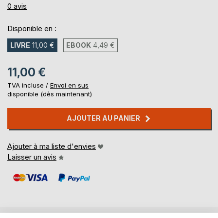
0%
0
avis
Disponible en :
LIVRE
11,00 €
EBOOK
4,49 €
11,00 €
TVA incluse /
Envoi en sus
disponible (dès maintenant)
AJOUTER AU PANIER
Ajouter à ma liste d'envies
Laisser un avis